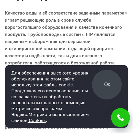
Качество воды и её соответствие заданным параметрам
играет решающую роль в сроке службе
дорогостоящего оборудования и качестве конечного
продукта. Трубопроводные системы FIP являются
надёжным выбором как для серьёзной
инжиниринговой компании, отдающей приоритет
качеству и надёжности, так и для конечного
потребителя, заботящегося о безотказной работе
оборудования и нацеленного на безопасность труда
Для обеспечения высокого уровня
работников и оборудования.
обслуживания на этом сайте
используются файлы cookie.
Ок
Продолжая его использование, вы
Для любого этапа водоподготовки и водоочистки мы
соглашаетесь на обработку
можем предложить экономически оправданное и
персональных данных с помощью
эффективное решение. Надёжность подтверждаются не
метрических программ
только сертификатами, но и благодарными отзывами
Яндекс.Метрика и использованием
клиентов. Оборудование FIP установлено и успешно
файлов
Cookies
.
работает не только на крупных промышленных