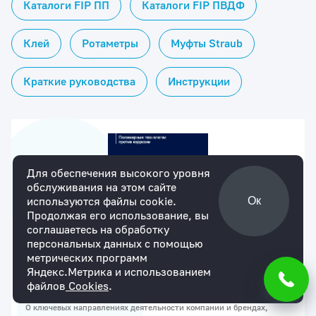
Каталоги FIP ПП
Каталоги FIP ПВДФ
Клей
Ротаметры
Муфты Straub
Краткие руководства
Инструкции
Для обеспечения высокого уровня
обслуживания на этом сайте
используются файлы cookie.
Ок
Продолжая его использование, вы
соглашаетесь на обработку
персональных данных с помощью
метрических программ
Яндекс.Метрика и использованием
Корпоративный каталог ГК Афинара
файлов
Cookies
.
О ключевых направлениях деятельности компании и брендах,