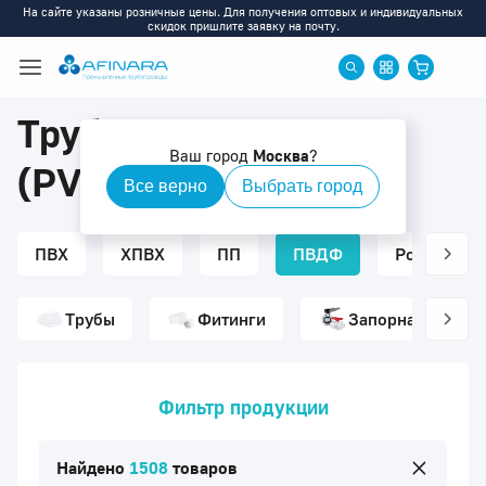
На сайте указаны розничные цены. Для получения оптовых и индивидуальных
скидок пришлите заявку на почту.
Трубопроводы ПВДФ
Ваш город
Москва
?
(PVDF)
Все верно
Выбрать город
ПВХ
ХПВХ
ПП
ПВДФ
Ротаметры
Трубы
Фитинги
Запорная армату
Фильтр продукции
Найдено
1508
товаров