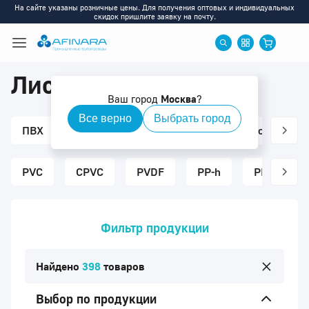
На сайте указаны розничные цены. Для получения оптовых и индивидуальных
скидок пришлите заявку на почту.
Листовой пластик
Ваш город
Москва
?
Все верно
Выбрать город
ПВХ
ХПВХ
ПП
ПВДФ
Ротаметры
PVC
CPVC
PVDF
PP-h
PP-s
Фильтр продукции
Найдено
398
товаров
Выбор по продукции