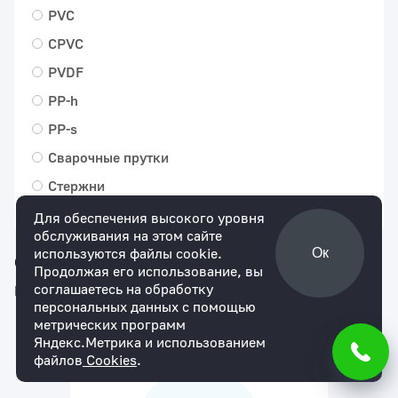
PVC
CPVC
PVDF
PP-h
PP-s
Сварочные прутки
Стержни
Для обеспечения высокого уровня
обслуживания на этом сайте
используются файлы cookie.
Ок
Сортировать по
возрастанию цены
Продолжая его использование, вы
соглашаетесь на обработку
Показывать по
24
персональных данных с помощью
метрических программ
Яндекс.Метрика и использованием
Артикул:
ISHMSG1000200004
файлов
Cookies
.