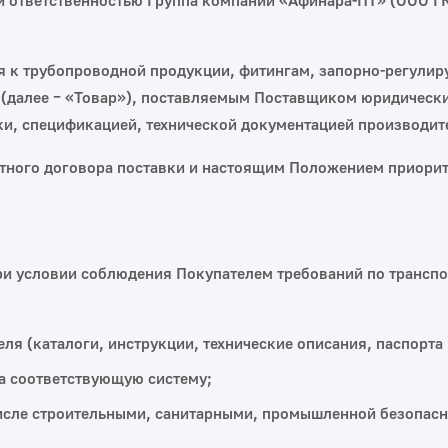
 ответственностью Группа компаний «Афинара‑ПТ» (ООО ГК 
я к трубопроводной продукции, фитингам, запорно‑регули
далее – «Товар»), поставляемым Поставщиком юридическим
и, спецификацией, технической документацией производи
етного договора поставки и настоящим Положением приорит
при условии соблюдения Покупателем требований по транспо
 (каталоги, инструкции, технические описания, паспорта ка
а соответствующую систему;
сле строительными, санитарными, промышленной безопасно