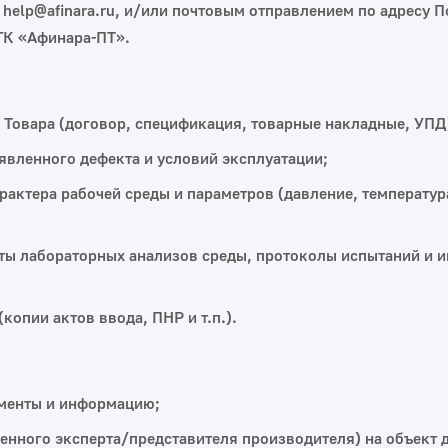
 help@afinara.ru, и/или почтовым отправлением по адресу П
 ГК «Афинара‑ПТ».
Товара (договор, спецификация, товарные накладные, УПД
явленного дефекта и условий эксплуатации;
рактера рабочей среды и параметров (давление, температу
аты лабораторных анализов среды, протоколы испытаний и 
копии актов ввода, ПНР и т.п.).
ументы и информацию;
енного эксперта/представителя производителя) на объект 