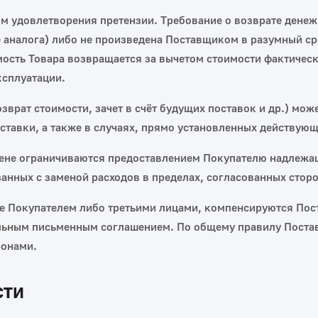
ом удовлетворения претензии. Требование о возврате дене
е аналога) либо не произведена Поставщиком в разумный сро
имость Товара возвращается за вычетом стоимости фактичес
ксплуатации.
зврат стоимости, зачет в счёт будущих поставок и др.) мо
тавки, а также в случаях, прямо установленных действую
мене ограничиваются предоставлением Покупателю надлежа
анных с заменой расходов в пределах, согласованных стор
е Покупателем либо третьими лицами, компенсируются Пост
льным письменным соглашением. По общему правилу Поставщ
ронами.
сти