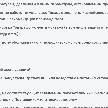
ратурам, давлениям и иным параметрам, установленным пр
 и иные работы по установке Товара выполнены квалифицир
ртов и рекомендаций производителя;
ировка Товара до момента монтажа (в том числе защита от 
ур и т.п.);
тному обслуживанию и периодическому контролю состояния
ой эксплуатацией;
 Покупателя, третьих лиц или вследствие нештатных ситуац
х, не соответствующих заявленным показателям химической 
ванных с Поставщиком или производителем;
расходных материалов, клеёв, сварочных прутков, приводо