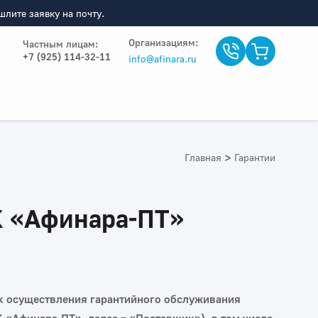
лите заявку на почту.
Организациям:
Частным лицам:
+7 (925) 114-32-11
info@afinara.ru
>
Главная
Гарантии
К «Афинара‑ПТ»
ок осуществления гарантийного обслуживания