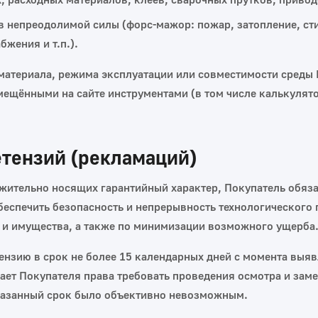
в непреодолимой силы (форс‑мажор: пожар, затопление, ст
жения и т.п.).
 материала, режима эксплуатации или совместимости среды 
мещёнными на сайте инструментами (в том числе калькулят
етензий (рекламаций)
ожительно носящих гарантийный характер, Покупатель обяз
беспечить безопасность и непрерывность технологического 
и имущества, а также по минимизации возможного ущерба
ензию в срок не более 15 календарных дней с момента выяв
ает Покупателя права требовать проведения осмотра и заме
указанный срок было объективно невозможным.