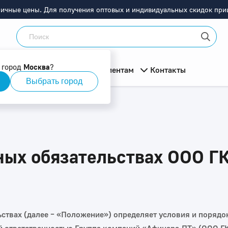
ничные цены. Для получения оптовых и индивидуальных скидок приш
 город
Москва
?
мация
О компании
Клиентам
Контакты
Выбрать город
ных обязательствах ООО Г
ьствах (далее – «Положение») определяет условия и поряд