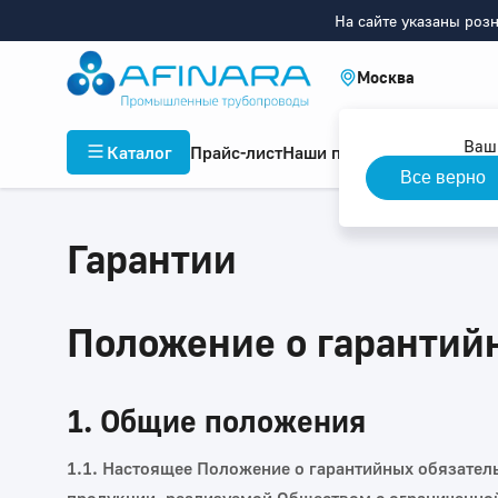
На сайте указаны роз
Москва
Ваш
Каталог
Прайс-лист
Наши проекты
Инфор
Все верно
Гарантии
Положение о гарантий
1. Общие положения
1.1. Настоящее Положение о гарантийных обязател