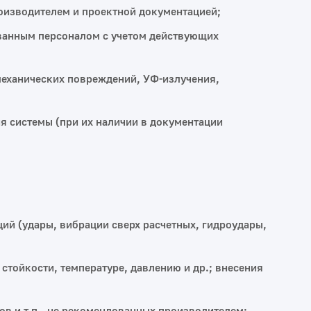
оизводителем и проектной документацией;
ованным персоналом с учетом действующих
механических повреждений, УФ‑излучения,
 системы (при их наличии в документации
ий (удары, вибрации сверх расчетных, гидроудары,
стойкости, температуре, давлению и др.; внесения
в и т.п., не рекомендованных производителем;