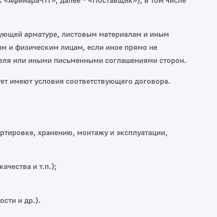
«Афинара‑ПТ», далее – «Поставщик»), в том числе
рующей арматуре, листовым материалам и иным
 и физическим лицам, если иное прямо не
теля или иными письменными соглашениями сторон.
ет имеют условия соответствующего договора.
ртировке, хранению, монтажу и эксплуатации,
чества и т.п.);
сти и др.).