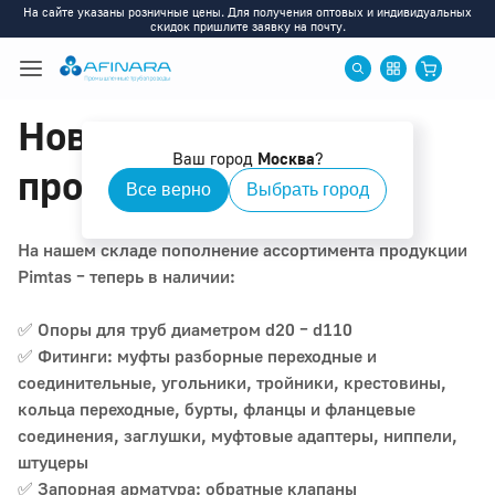
На сайте указаны розничные цены. Для получения оптовых и индивидуальных
скидок пришлите заявку на почту.
Новое поступление
Ваш город
Москва
?
продукции Pimtas
Все верно
Выбрать город
На нашем складе пополнение ассортимента продукции
Pimtas – теперь в наличии:
✅ Опоры для труб диаметром d20 – d110
✅ Фитинги: муфты разборные переходные и
соединительные, угольники, тройники, крестовины,
кольца переходные, бурты, фланцы и фланцевые
соединения, заглушки, муфтовые адаптеры, ниппели,
штуцеры
✅ Запорная арматура: обратные клапаны