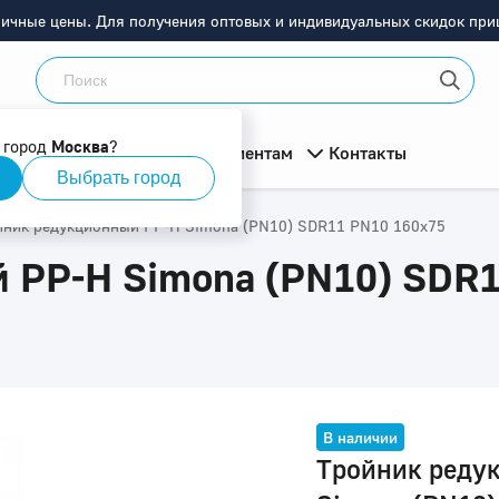
ничные цены. Для получения оптовых и индивидуальных скидок приш
 город
Москва
?
мация
О компании
Клиентам
Контакты
Выбрать город
йник редукционный PP-H Simona (PN10) SDR11 PN10 160x75
 PP-H Simona (PN10) SDR1
В наличии
Тройник реду