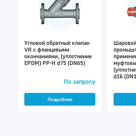
Угловой обратный клапан
Шаровой
VR c фланцевыми
промышл
окончаниями, (уплотнение
примене
EPDM) PP-H d75 (DN65)
муфтовы
(уплотн
d16 (DN1
По запросу
Подробнее