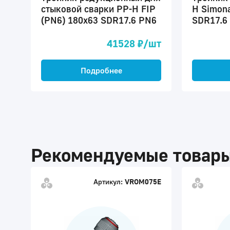
стыковой сварки PP-H FIP
H Simona
(PN6) 180x63 SDR17.6 PN6
SDR17.6
41528 ₽/шт
Подробнее
Рекомендуемые товар
Артикул:
VROM075E