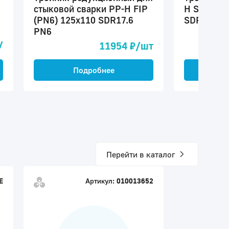
стыковой сварки PP-H FIP
H Simona 
(PN6) 125x110 SDR17.6
SDR17.6 
PN6
у
11954 ₽/шт
Подробнее
П
Перейти в каталог
E
Артикул:
010013652