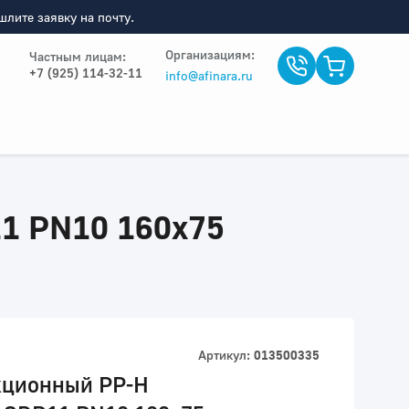
лите заявку на почту.
Организациям:
Частным лицам:
+7 (925) 114-32-11
info@afinara.ru
1 PN10 160x75
Артикул:
013500335
кционный PP-H