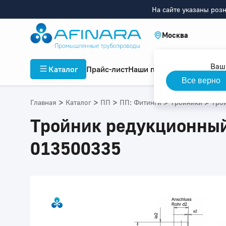
На сайте указаны роз
Москва
Ваш
Каталог
Прайс-лист
Наши проекты
Инфор
Все верно
>
>
>
>
>
Главная
Каталог
ПП
ПП: Фитинги
Тройники
Тро
Тройник редукционный
013500335