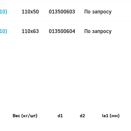
10)
110x50
013500603
По запросу
10)
110x63
013500604
По запросу
Вес (кг/шт)
d1
d2
le1 (мм)