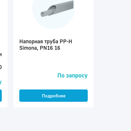
Напорная труба PP-H
Simona, PN16 16
и
0
По запросу
у
Подробнее