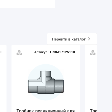
Перейти в каталог
0
Артикул:
TRBM17125110
-
Тройник редукционный для
Тройник р