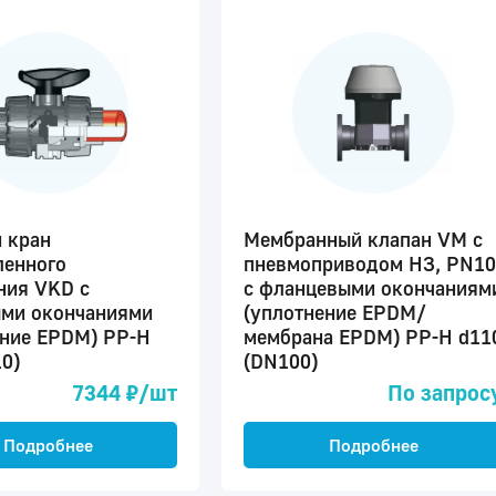
 кран
Мембранный клапан VM с
енного
пневмоприводом НЗ, PN10
ния VKD с
с фланцевыми окончаниям
ми окончаниями
(уплотнение EPDM/
ение EPDM) PP-H
мембрана EPDM) PP-H d11
0)
(DN100)
7344 ₽/шт
По запрос
Подробнее
Подробнее