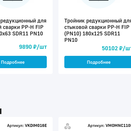
 редукционный для
Тройник редукционный дл
й сварки PP-H FIP
стыковой сварки PP-H FIP
90x63 SDR11 PN10
(PN10) 180x125 SDR11
PN10
9890 ₽/шт
50102 ₽/ш
Подробнее
Подробнее
ы
Артикул:
VKDIM016E
Артикул:
VMOMNC110