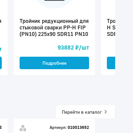
я
Тройник редукционный для
Тройник р
стыковой сварки PP-H FIP
H Simona 
(PN10) 225x90 SDR11 PN10
SDR11 PN
93882 ₽/шт
т
Подробнее
П
Перейти в каталог
E
Артикул:
010013652