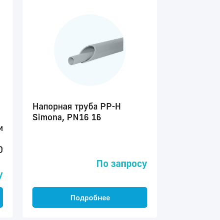
Напорная труба PP-H
Simona, PN16 16
и
0
По запросу
у
Подробнее