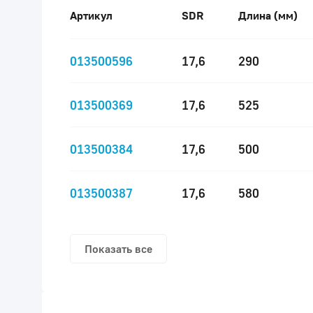
Артикул
SDR
Длина (мм)
013500596
17,6
290
013500369
17,6
525
013500384
17,6
500
013500387
17,6
580
Показать все