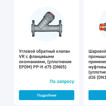
Угловой обратный клапан
Шаровой
VR c фланцевыми
промышл
окончаниями, (уплотнение
примене
EPDM) PP-H d75 (DN65)
муфтовы
(уплотн
d16 (DN1
По запросу
Подробнее