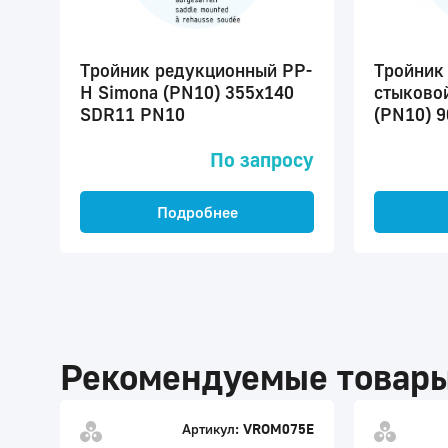
Тройник редукционный PP-
Тройник
H Simona (PN10) 355x140
стыково
SDR11 PN10
(PN10) 
По запросу
Подробнее
Рекомендуемые товар
Артикул:
VROM075E