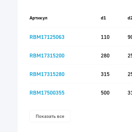
Артикул
d1
d
RBM17125063
110
9
RBM17315200
280
2
RBM17315280
315
2
RBM17500355
500
3
Показать все