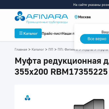
На сайте указаны роз
Москва
Ваш
Каталог
Прайс-лист
Наши проекты
Инфор
Все верно
>
>
>
>
>
Главная
Каталог
ПП
ПП: Фитинги
Муфты
Муфта 
Муфта редукционная дл
355x200 RBM17355225