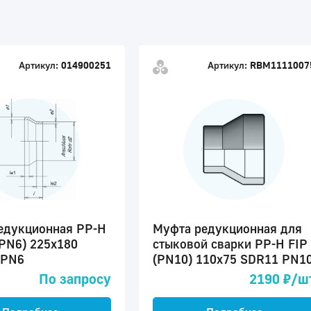
Артикул:
014900251
Артикул:
RBM1111007
едукционная PP-H
Муфта редукционная для
(PN6) 225x180
стыковой сварки PP-H FIP
 PN6
(PN10) 110x75 SDR11 PN1
По запросу
2190 ₽/ш