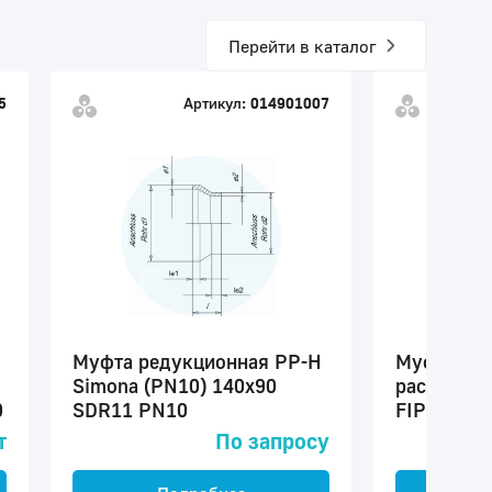
Перейти в каталог
5
Артикул:
014901007
Муфта редукционная PP-H
Муфта ред
Simona (PN10) 140x90
раструбно
0
SDR11 PN10
FIP 75x50
т
По запросу