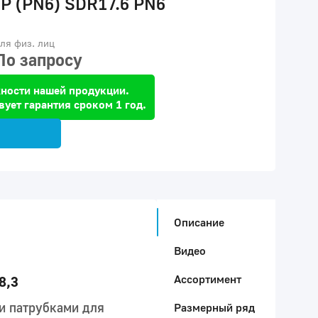
IP (PN6) SDR17.6 PN6
ля физ. лиц
По запросу
ности нашей продукции.
вует гарантия сроком 1 год.
Описание
Видео
Ассортимент
8,3
и патрубками для
Размерный ряд