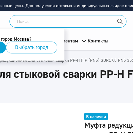
ничные цены. Для получения оптовых и индивидуальных скидок приш
 город
Москва
?
мация
О компании
Клиентам
Контакты
Выбрать город
редукционная для стыковой сварки PP-H FIP (PN6) SDR17.6 PN6 35
я стыковой сварки PP-H F
В наличии
Муфта редукц