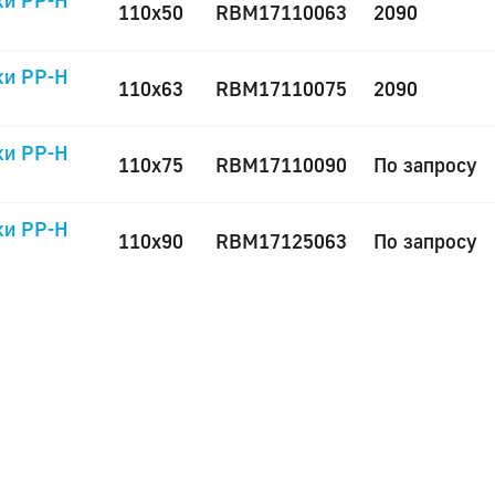
ки PP-H
110x50
RBM17110063
2090
ки PP-H
110x63
RBM17110075
2090
ки PP-H
110x75
RBM17110090
По запросу
ки PP-H
110x90
RBM17125063
По запросу