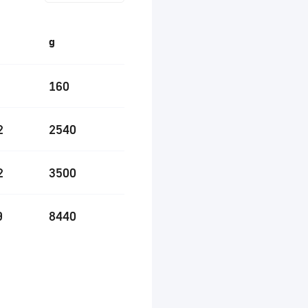
g
160
2
2540
2
3500
9
8440