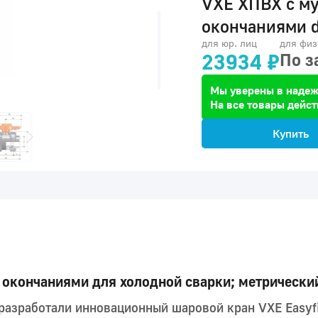
VXE ХПВХ с м
окончаниями d
для юр. лиц
для физ
23934 ₽
По з
Мы уверены в надеж
На все товары дейст
Купить
 окончаниями для холодной сварки; метрически
 разработали инновационный шаровой кран VXE Easyf