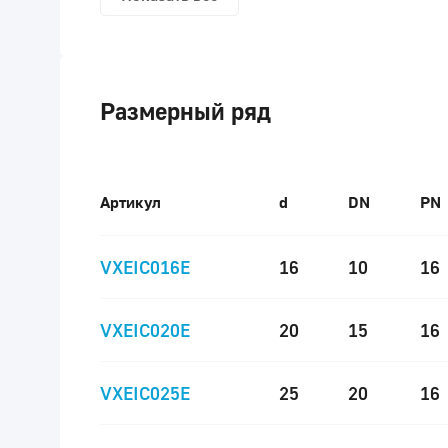
Размерный ряд
Артикул
d
DN
PN
VXEIC016E
16
10
16
VXEIC020E
20
15
16
VXEIC025E
25
20
16