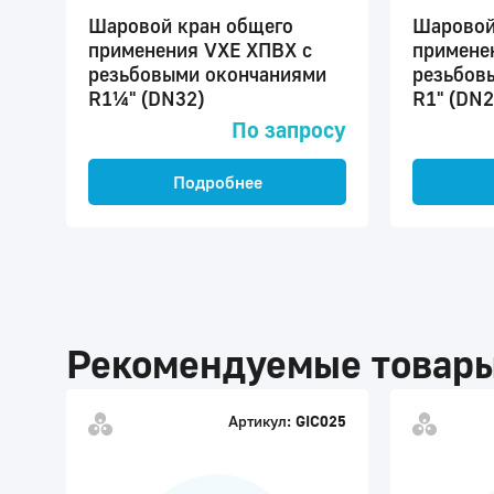
Шаровой кран общего
Шаровой
применения VXE ХПВХ с
примене
резьбовыми окончаниями
резьбов
R1¼" (DN32)
R1" (DN2
По запросу
Подробнее
Рекомендуемые товар
Артикул:
GIC025