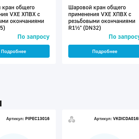
 кран общего
Шаровой кран общего
ния VXE ХПВХ с
применения VXE ХПВХ с
ыми окончаниями
резьбовыми окончаниями
5)
R1½" (DN32)
По запросу
По запрос
Подробнее
Подробнее
ы
Артикул:
PIPEC13016
Артикул:
VKDICDA016