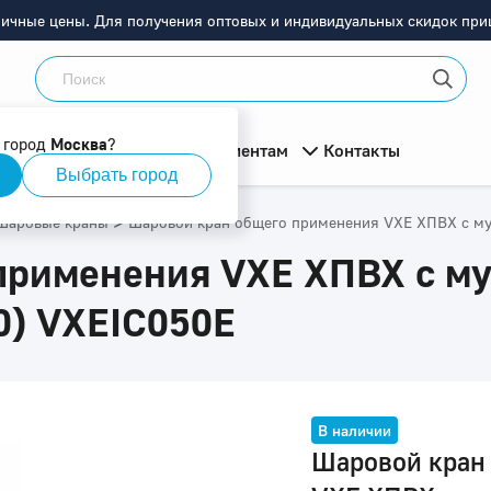
ничные цены. Для получения оптовых и индивидуальных скидок приш
 город
Москва
?
мация
О компании
Клиентам
Контакты
Выбрать город
>
Шаровые краны
Шаровой кран общего применения VXE ХПВХ с м
применения VXE ХПВХ с м
0) VXEIC050E
В наличии
Шаровой кран