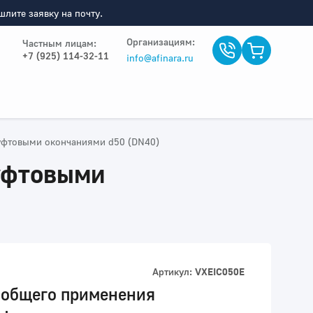
лите заявку на почту.
Организациям:
Частным лицам:
+7 (925) 114-32-11
info@afinara.ru
уфтовыми окончаниями d50 (DN40)
уфтовыми
Артикул:
VXEIC050E
 общего применения