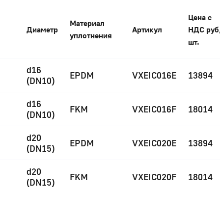
Цена с
Материал
Диаметр
Артикул
НДС руб
уплотнения
шт.
d16
EPDM
VXEIC016E
13894
(DN10)
d16
FKM
VXEIC016F
18014
(DN10)
d20
EPDM
VXEIC020E
13894
(DN15)
d20
FKM
VXEIC020F
18014
(DN15)