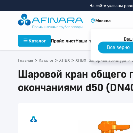
На сайте указаны роз
Москва
Ваш
Каталог
Прайс-лист
Наши проекты
Инфор
Все верно
>
>
>
>
Главная
Каталог
ХПВХ
ХПВХ: Запорная арматура
Шаровой кран общего 
окончаниями d50 (DN4