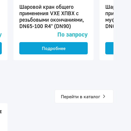
Шаровой кран общего
Шаровой 
применения VXE ХПВХ с
применени
резьбовыми окончаниями,
муфтовым
DN65-100 R4" (DN90)
DN65-100 
у
По запросу
Подробнее
П
Перейти в каталог
E