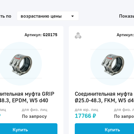
ть по
возрастанию цены
Показ
Артикул:
G20175
Артикул:
ительная муфта GRIP
Соединительная муфта
48.3, EPDM, W5 d40
Ø25.0-48.3, FKM, W5 d4
лиц
для физ. лиц
для юр. лиц
для физ. 
₽
17766 ₽
По запросу
По запро
Купить
Купить