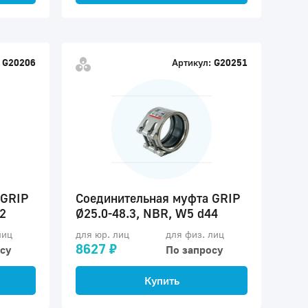
G20206
Артикул:
G20251
 GRIP
Соединительная муфта GRIP
2
Ø25.0-48.3, NBR, W5 d44
лиц
для юр. лиц
для физ. лиц
8627 ₽
су
По запросу
Купить