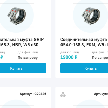
ительная муфта GRIP
Соединительная муфта
168.3, NBR, W5 d60
Ø54.0-168.3, FKM, W5 
лиц
для физ. лиц
для юр. лиц
для физ. 
 ₽
19000 ₽
По запросу
По запро
Купить
Купить
Артикул:
G20426
Артикул: