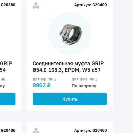
G20360
Артикул:
G20400
 GRIP
Соединительная муфта GRIP
d54
Ø54.0-168.3, EPDM, W5 d57
лиц
для юр. лиц
для физ. лиц
9962 ₽
су
По запросу
Купить
G20406
Артикул:
G20450