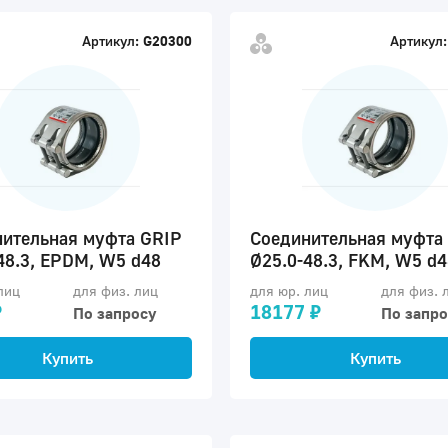
Артикул:
G20300
Артикул:
ительная муфта GRIP
Соединительная муфта
48.3, EPDM, W5 d48
Ø25.0-48.3, FKM, W5 d4
лиц
для физ. лиц
для юр. лиц
для физ. 
₽
18177 ₽
По запросу
По запро
Купить
Купить