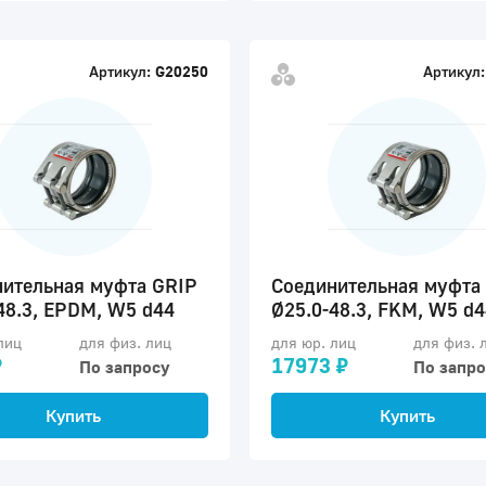
Артикул:
G20250
Артикул:
ительная муфта GRIP
Соединительная муфта
48.3, EPDM, W5 d44
Ø25.0-48.3, FKM, W5 d4
лиц
для физ. лиц
для юр. лиц
для физ. 
₽
17973 ₽
По запросу
По запро
Купить
Купить