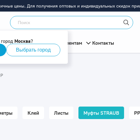
ничные цены. Для получения оптовых и индивидуальных скидок приш
 город
Москва
?
мация
О компании
Клиентам
Контакты
Выбрать город
IP
метры
Клей
Листы
Муфты STRAUB
PP