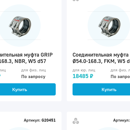
ительная муфта GRIP
Соединительная муфта
168.3, NBR, W5 d57
Ø54.0-168.3, FKM, W5 
лиц
для физ. лиц
для юр. лиц
для физ. 
₽
18485 ₽
По запросу
По запро
Купить
Купить
Артикул:
G20451
Артикул: