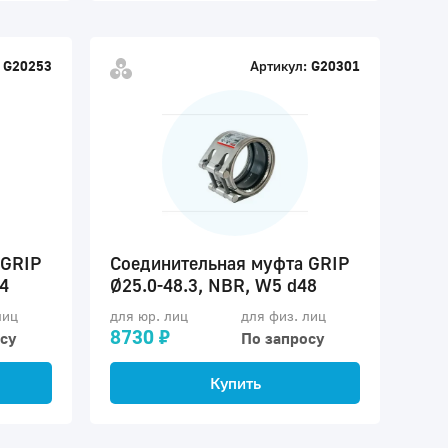
G20253
Артикул:
G20301
 GRIP
Соединительная муфта GRIP
4
Ø25.0-48.3, NBR, W5 d48
лиц
для юр. лиц
для физ. лиц
8730 ₽
су
По запросу
Купить