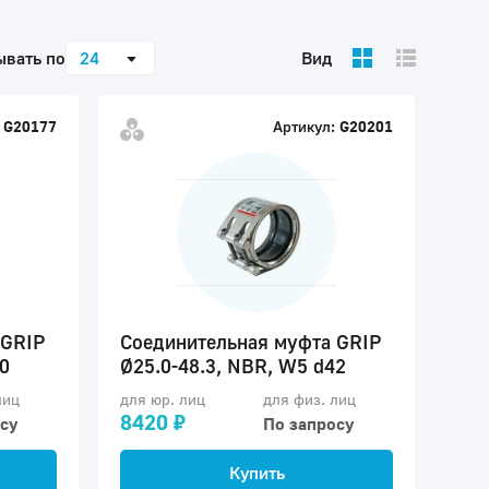
ывать по
24
Вид
G20177
Артикул:
G20201
 GRIP
Соединительная муфта GRIP
0
Ø25.0-48.3, NBR, W5 d42
лиц
для юр. лиц
для физ. лиц
8420 ₽
су
По запросу
Купить