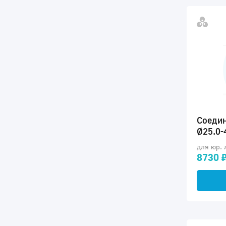
Соедин
Ø25.0-
для юр. 
8730 