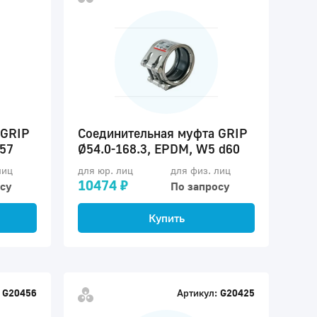
 GRIP
Соединительная муфта GRIP
d57
Ø54.0-168.3, EPDM, W5 d60
лиц
для юр. лиц
для физ. лиц
10474 ₽
су
По запросу
Купить
G20456
Артикул:
G20425