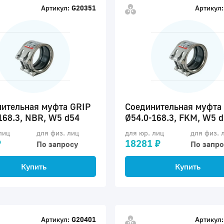
Артикул:
G20351
Артикул:
ительная муфта GRIP
Соединительная муфта
168.3, NBR, W5 d54
Ø54.0-168.3, FKM, W5 
лиц
для физ. лиц
для юр. лиц
для физ. 
₽
18281 ₽
По запросу
По запро
Купить
Купить
Артикул:
G20401
Артикул: