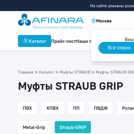
На сайте указаны роз
Москва
Ваш
Каталог
Прайс-лист
Наши проекты
Инфор
Все верно
>
>
>
Главная
Каталог
Муфты STRAUB
Муфты STRAUB GR
Муфты STRAUB GRIP
ПВХ
ХПВХ
ПП
ПВДФ
Рота
Metal-Grip
Straub-GRIP