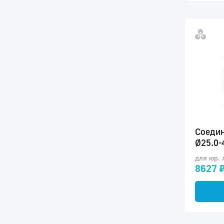
Соедин
Ø25.0-
для юр. 
8627 