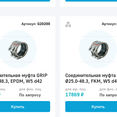
Артикул:
G20200
Артикул:
ительная муфта GRIP
Соединительная муфта
48.3, EPDM, W5 d42
Ø25.0-48.3, FKM, W5 d4
лиц
для физ. лиц
для юр. лиц
для физ. 
₽
17869 ₽
По запросу
По запро
Купить
Купить