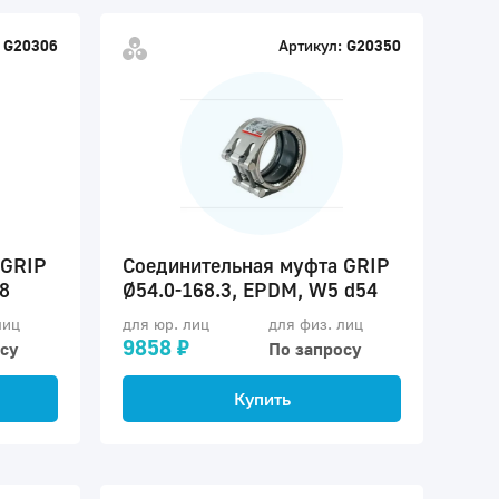
G20306
Артикул:
G20350
 GRIP
Соединительная муфта GRIP
8
Ø54.0-168.3, EPDM, W5 d54
лиц
для юр. лиц
для физ. лиц
9858 ₽
су
По запросу
Купить