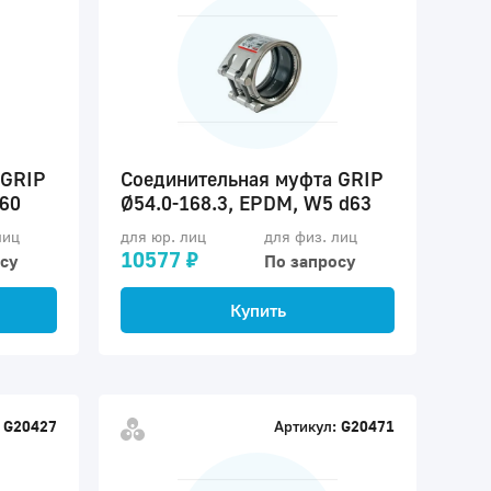
 GRIP
Соединительная муфта GRIP
d60
Ø54.0-168.3, EPDM, W5 d63
лиц
для юр. лиц
для физ. лиц
10577 ₽
су
По запросу
Купить
G20427
Артикул:
G20471