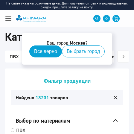
На сайте указаны розничные цены. Для получения оптовых и индивидуальных
скидок пришлите заявку на почту.
Каталог
Ваш город
Москва
?
Все верно
Выбрать город
ПВХ
ХПВХ
ПП
ПВДФ
Ротаметры
Фильтр продукции
Найдено
13231
товаров
Выбор по материалам
ПВХ