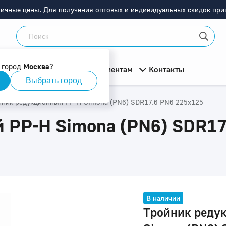
ничные цены. Для получения оптовых и индивидуальных скидок приш
 город
Москва
?
мация
О компании
Клиентам
Контакты
Выбрать город
йник редукционный PP-H Simona (PN6) SDR17.6 PN6 225x125
 PP-H Simona (PN6) SDR17
В наличии
Тройник реду