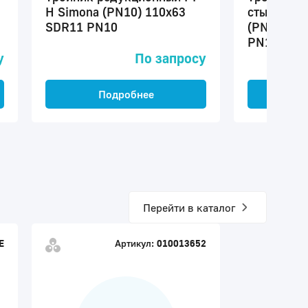
H Simona (PN10) 110x63
стыковой 
SDR11 PN10
(PN10) 14
PN10
у
По запросу
Подробнее
П
Перейти в каталог
E
Артикул:
010013652