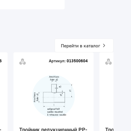
Перейти в каталог
6
Артикул:
013500604
Ар
-
Тройник редукционный PP-
Тройник р