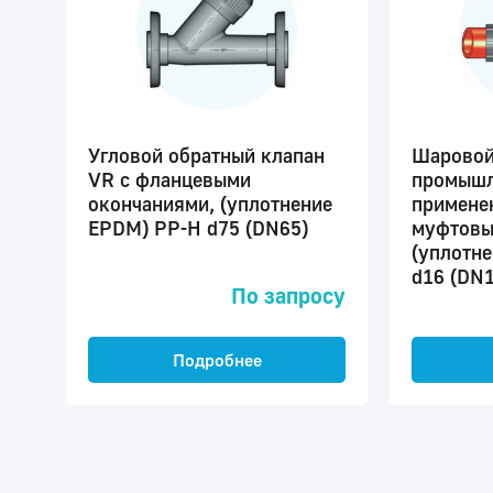
Угловой обратный клапан
Шаровой
VR c фланцевыми
промышл
окончаниями, (уплотнение
примене
EPDM) PP-H d75 (DN65)
муфтовы
(уплотн
d16 (DN1
По запросу
Подробнее