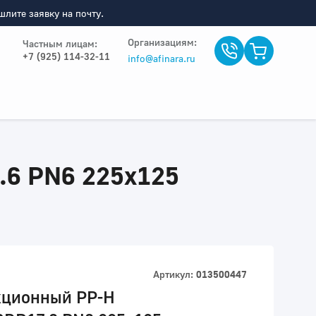
лите заявку на почту.
Организациям:
Частным лицам:
+7 (925) 114-32-11
info@afinara.ru
.6 PN6 225x125
Артикул:
013500447
кционный PP-H