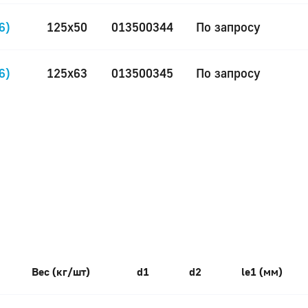
6)
125x50
013500344
По запросу
6)
125x63
013500345
По запросу
Вес (кг/шт)
d1
d2
le1 (мм)