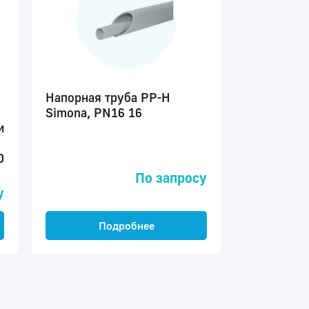
Напорная труба PP-H
Simona, PN16 16
и
0
По запросу
у
Подробнее