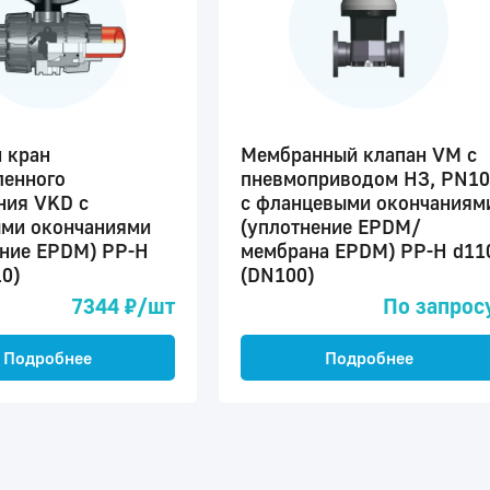
 кран
Мембранный клапан VM с
енного
пневмоприводом НЗ, PN10
ния VKD с
с фланцевыми окончаниям
ми окончаниями
(уплотнение EPDM/
ение EPDM) PP-H
мембрана EPDM) PP-H d11
0)
(DN100)
7344 ₽/шт
По запрос
Подробнее
Подробнее