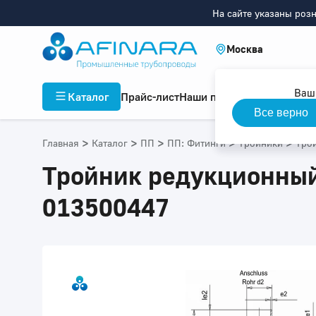
На сайте указаны роз
Москва
Ваш
Каталог
Прайс-лист
Наши проекты
Инфор
Все верно
>
>
>
>
>
Главная
Каталог
ПП
ПП: Фитинги
Тройники
Тро
Тройник редукционный
013500447