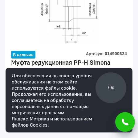
Артикул:
014900324
В наличии
Муфта редукционная PP-H Simona
(PN10) SDR11 PN10 315x280
Для обеспечения высокого уровня
для юр. лиц
для физ. лиц
обслуживания на этом сайте
По запросу
По запросу
используются файлы cookie.
Ок
Мы уверены в надежности нашей продукции.
Продолжая его использование, вы
На все товары действует гарантия сроком 1
соглашаетесь на обработку
год.
персональных данных с помощью
метрических программ
Купить
Яндекс.Метрика и использованием
файлов
Cookies
.