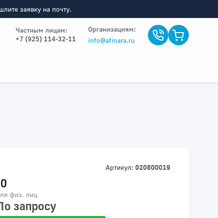
лите заявку на почту.
Организациям:
Частным лицам:
+7 (925) 114-32-11
info@afinara.ru
Артикул:
020800019
00
ля физ. лиц
По запросу