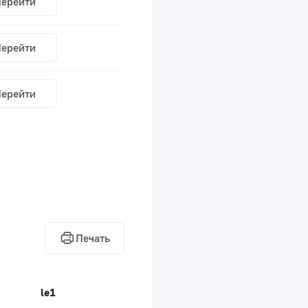
ерейти
ерейти
ерейти
Печать
le1