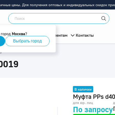
ничные цены. Для получения оптовых и индивидуальных скидок приш
 город
Москва
?
мация
О компании
Клиентам
Контакты
Выбрать город
0
0019
В наличии
Муфта PPs d4
для юр. лиц
д
По запросу