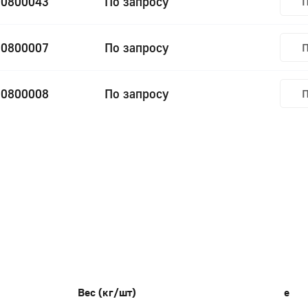
20800043
По запросу
П
20800007
По запросу
П
20800008
По запросу
П
Вес (кг/шт)
e