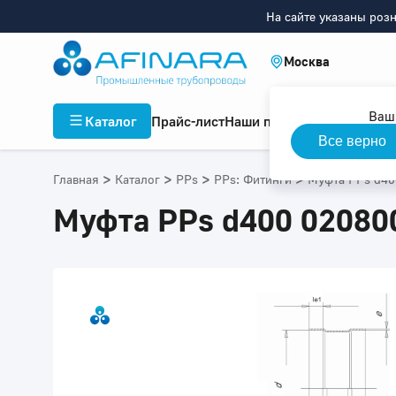
На сайте указаны роз
Москва
Ваш
Каталог
Прайс-лист
Наши проекты
Инфор
Все верно
>
>
>
>
Главная
Каталог
PPs
PPs: Фитинги
Муфта PPs d40
Муфта PPs d400 02080