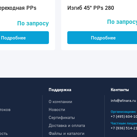
ереходная PPs
Изгиб 45° PPs 280
По запрос
По запросу
Подробнее
Подробнее
Поддержка
Контакты
info@afinara.ru
О компании
токов
Новости
Организациям:
+7 (495) 604-1
Сертификаты
Частным лицам
Доставка и оплата
+7 (936) 514-2
ость
Файлы и каталоги