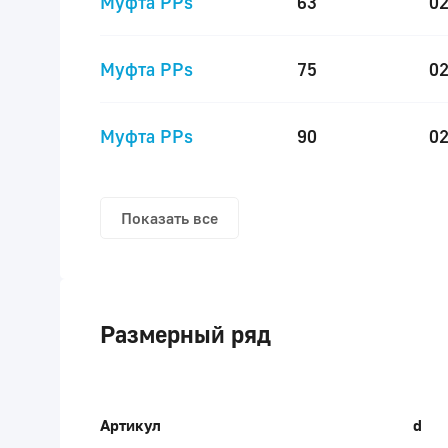
Муфта PPs
63
0
Муфта PPs
75
0
Муфта PPs
90
0
Показать все
Размерный ряд
Артикул
d