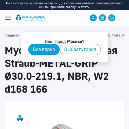
На сайте указаны розничные цены. Для получения оптовых и индивидуальных
скидок пришлите заявку на почту.
>
>
>
Главная
Каталог
Муфты STRAUB
Муфты STRAUB: Metal-Gri
Ваш город
Москва
?
Муфта соединительная
Все верно
Выбрать город
Straub-METAL-GRIP
Ø30.0-219.1, NBR, W2
d168 166