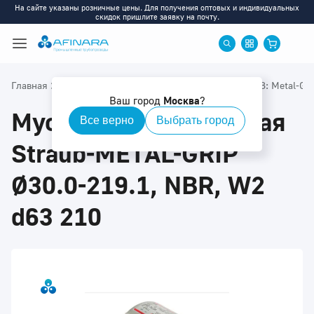
На сайте указаны розничные цены. Для получения оптовых и индивидуальных
скидок пришлите заявку на почту.
>
>
>
Главная
Каталог
Муфты STRAUB
Муфты STRAUB: Metal-Gri
Ваш город
Москва
?
Муфта соединительная
Все верно
Выбрать город
Straub-METAL-GRIP
Ø30.0-219.1, NBR, W2
d63 210