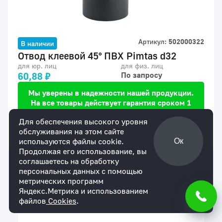
Артикул:
502000322
В наличии
Отвод клеевой 45° ПВХ Pimtas d32
для юр. лиц
для физ. лиц
60,88 ₽
По запросу
Мы уверены в надежности нашей продукции.
На все товары действует гарантия сроком 1
год.
Для обеспечения высокого уровня
обслуживания на этом сайте
Купить
используются файлы cookie.
Ок
Продолжая его использование, вы
соглашаетесь на обработку
персональных данных с помощью
метрических программ
Яндекс.Метрика и использованием
Описание
файлов
Cookies
.