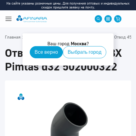
На сайте указаны розничные цены. Для получения оптовых и индивидуальных
скидок пришлите заявку на почту.
>
>
>
>
>
>
Главная
Каталог
ПВХ
ПВХ: Фитинги
Отводы
Отвод 45
Ваш город
Москва
?
Отвод клеевой 45° ПВХ
Все верно
Выбрать город
Pimtas d32 502000322