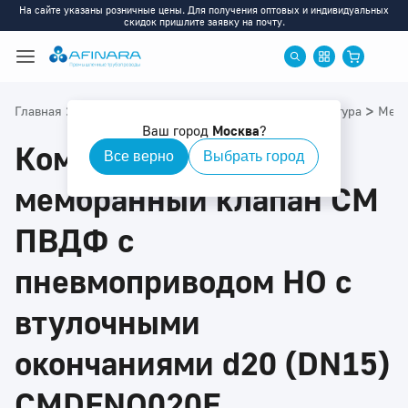
На сайте указаны розничные цены. Для получения оптовых и индивидуальных
скидок пришлите заявку на почту.
>
>
>
>
Главная
Каталог
ПВДФ
ПВДФ: Приводная арматура
Мемб
Ваш город
Москва
?
Компактный
Все верно
Выбрать город
мембранный клапан CM
ПВДФ с
пневмоприводом НО с
втулочными
окончаниями d20 (DN15)
CMDFNO020F