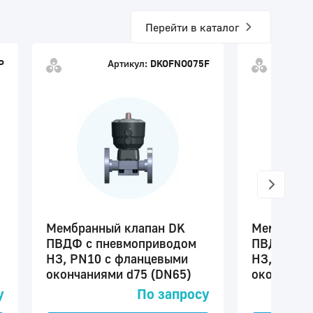
Перейти в каталог
P
Артикул:
DKOFNO075F
Мембранный клапан DK
Мембранн
ПВДФ с пневмоприводом
ПВДФ с п
НЗ, PN10 с фланцевыми
НЗ, PN10 
окончаниями d75 (DN65)
окончания
у
По запросу