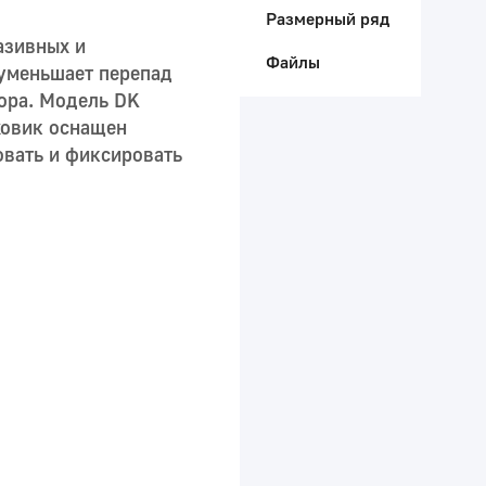
Размерный ряд
азивных и
Файлы
 уменьшает перепад
вора. Модель DK
ховик оснащен
овать и фиксировать