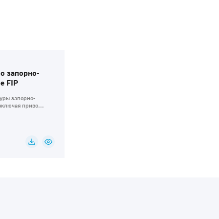
о запорно-
е FIP
уры запорно-
ключая приво...