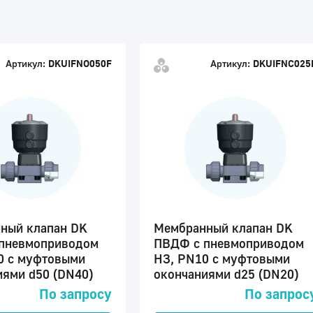
Артикул:
DKUIFNO050F
Артикул:
DKUIFNC025
ный клапан DK
Мембранный клапан DK
пневмоприводом
ПВДФ с пневмоприводом
0 с муфтовыми
НЗ, PN10 с муфтовыми
иями d50 (DN40)
окончаниями d25 (DN20)
По запросу
По запрос