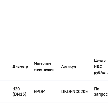
Цена с
Материал
Диаметр
Артикул
НДС
уплотнения
руб/шт.
d20
По
EPDM
DKDFNC020E
(DN15)
запрос