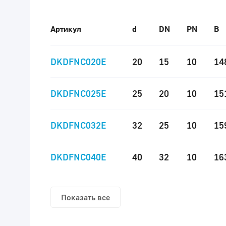
Артикул
d
DN
PN
B
DKDFNC020E
20
15
10
14
DKDFNC025E
25
20
10
15
DKDFNC032E
32
25
10
15
DKDFNC040E
40
32
10
16
Показать все