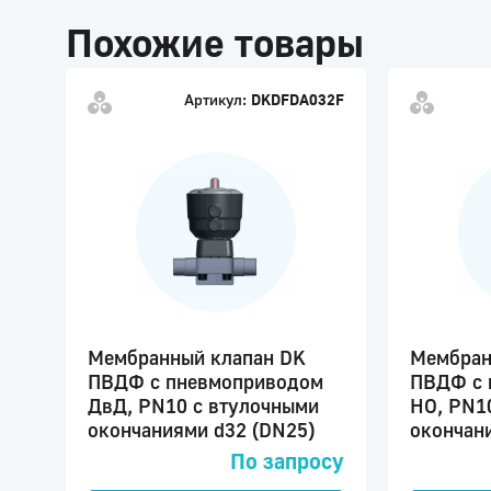
Похожие товары
Артикул:
DKDFDA032F
Мембранный клапан DK
Мембран
ПВДФ с пневмоприводом
ПВДФ с 
ДвД, PN10 с втулочными
НО, PN1
окончаниями d32 (DN25)
окончан
По запросу