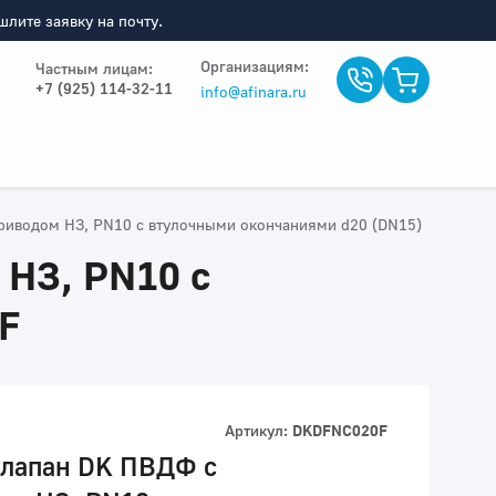
лите заявку на почту.
Организациям:
Частным лицам:
+7 (925) 114-32-11
info@afinara.ru
иводом НЗ, PN10 с втулочными окончаниями d20 (DN15)
НЗ, PN10 с
F
Артикул:
DKDFNC020F
лапан DK ПВДФ с