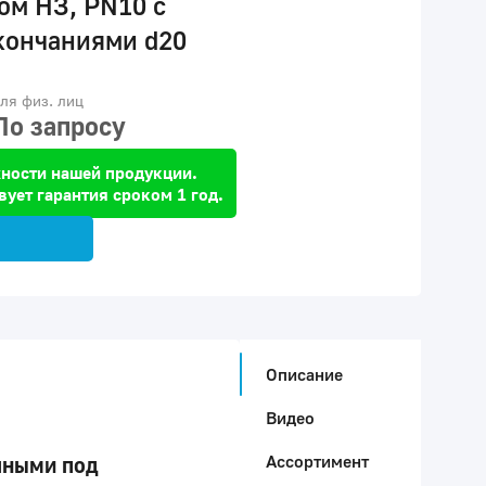
ом НЗ, PN10 с
кончаниями d20
ля физ. лиц
По запросу
ности нашей продукции.
вует гарантия сроком 1 год.
Описание
Видео
Ассортимент
чными под