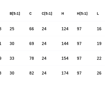
B[5:1]
C
C[5:1]
H
H[5:1]
L
8
25
66
24
124
97
16
1
30
69
24
144
97
19
9
33
78
24
154
97
22
3
30
82
24
174
97
26