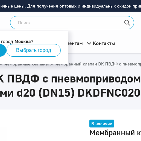
ничные цены. Для получения оптовых и индивидуальных скидок приш
 город
Москва
?
мация
О компании
Клиентам
Контакты
Выбрать город
>
>
Мембранные клапаны
Мембранный клапан DK ПВДФ с пневмопр
 ПВДФ с пневмоприводом 
ями d20 (DN15) DKDFNC020
В наличии
Мембранный к