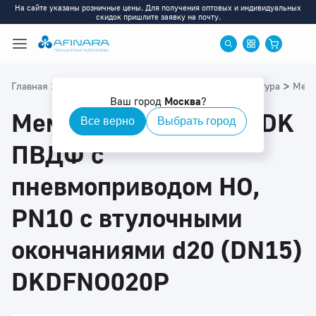
На сайте указаны розничные цены. Для получения оптовых и индивидуальных
скидок пришлите заявку на почту.
>
>
>
>
Главная
Каталог
ПВДФ
ПВДФ: Приводная арматура
Мемб
Ваш город
Москва
?
Мембранный клапан DK
Все верно
Выбрать город
ПВДФ с
пневмоприводом НО,
PN10 с втулочными
окончаниями d20 (DN15)
DKDFNO020P