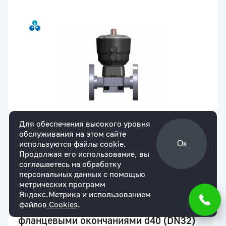
Для обеспечения высокого уровня
обслуживания на этом сайте
используются файлы cookie.
Ок
Продолжая его использование, вы
соглашаетесь на обработку
персональных данных с помощью
Артикул:
DKOFNO040P
В наличии
метрических программ
Мембранный клапан DK ПВДФ с
Яндекс.Метрика и использованием
файлов
Cookies
.
пневмоприводом НЗ, PN10 с
фланцевыми окончаниями d40 (DN32)