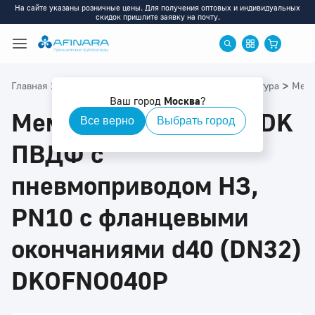
На сайте указаны розничные цены. Для получения оптовых и индивидуальных
скидок пришлите заявку на почту.
>
>
>
>
Главная
Каталог
ПВДФ
ПВДФ: Приводная арматура
Мемб
Ваш город
Москва
?
Мембранный клапан DK
Все верно
Выбрать город
ПВДФ с
пневмоприводом НЗ,
PN10 с фланцевыми
окончаниями d40 (DN32)
DKOFNO040P