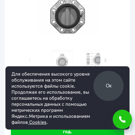
Для обеспечения высокого уровня
обслуживания на этом сайте
Артикул:
FKOACFM810E
В наличии
используются файлы cookie.
Ок
Дисковый затвор FK ХПВХ со
Продолжая его использование, вы
свободным штоком d10" (DN250)
соглашаетесь на обработку
для юр. лиц
для физ. лиц
персональных данных с помощью
По запросу
По запросу
метрических программ
Яндекс.Метрика и использованием
Мы уверены в надежности нашей продукции.
файлов
Cookies
.
На все товары действует гарантия сроком 1
год.