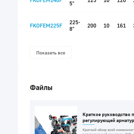
FKOFEM140F
125
10
120
5"
225-
FKOFEM225F
200
10
161
8"
Показать все
Файлы
Краткое руководство п
регулирующей арматур
Краткий обзор всей номенклат