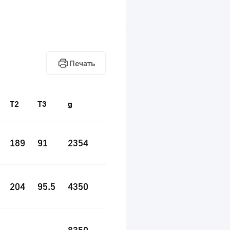
Печать
T2
T3
g
189
91
2354
204
95.5
4350