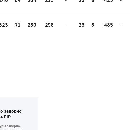
240
64
204
215
-
23
8
425
-
323
71
280
298
-
23
8
485
-
о запорно-
е FIP
уры запорно-