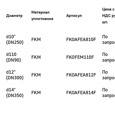
Цена с
Материал
Диаметр
Артикул
НДС р
уплотнения
шт.
d10"
По
FKM
FKOAFEA810F
(DN250)
запро
d110
По
FKM
FKOFEM110F
(DN90)
запро
d12"
По
FKM
FKOAFEA812F
(DN300)
запро
d14"
По
FKM
FKOAFEA814F
(DN350)
запро