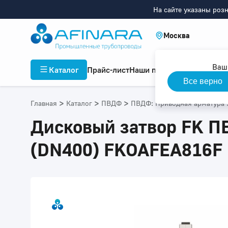
На сайте указаны роз
Москва
Ваш
Каталог
Прайс-лист
Наши проекты
Инфор
Все верно
>
>
>
Главная
Каталог
ПВДФ
ПВДФ: Приводная арматура
Дисковый затвор FK ПВ
(DN400) FKOAFEA816F