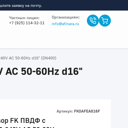
лите заявку на почту.
Организациям:
Частным лицам:
+7 (925) 114-32-11
info@afinara.ru
40V AC 50-60Hz d16" (DN400)
 AC 50-60Hz d16"
Артикул:
FKOAFEA816F
вор FK ПВДФ с