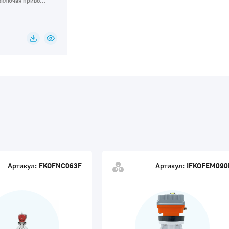
ключая приво...
Артикул:
FKOFNC063F
Артикул:
IFKOFEM090