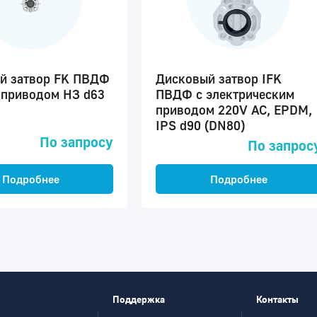
й затвор FK ПВДФ
Дисковый затвор IFK
оприводом НЗ d63
ПВДФ с электрическим
приводом 220V AC, EPDM,
IPS d90 (DN80)
По запросу
По запрос
Подробнее
Подробнее
Поддержка
Контакты