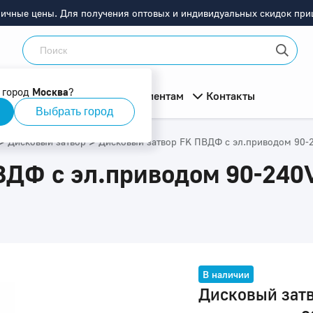
ничные цены. Для получения оптовых и индивидуальных скидок приш
 город
Москва
?
мация
О компании
Клиентам
Контакты
Выбрать город
>
>
Дисковый затвор
Дисковый затвор FK ПВДФ с эл.приводом 90-2
ДФ с эл.приводом 90-240V
В наличии
Дисковый зат