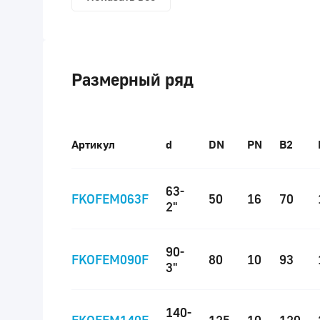
Размерный ряд
Артикул
d
DN
PN
B2
63-
FKOFEM063F
50
16
70
2"
90-
FKOFEM090F
80
10
93
3"
140-