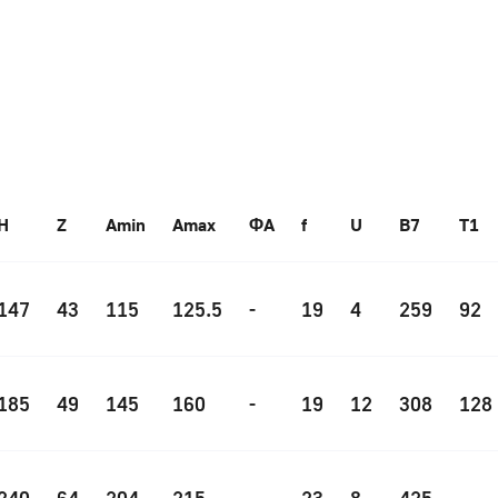
H
Z
Amin
Amax
ΦA
f
U
B7
T1
147
43
115
125.5
-
19
4
259
92
185
49
145
160
-
19
12
308
128