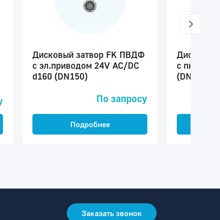
Дисковый затвор FK ПВДФ
Дисковый
с эл.приводом 24V AC/DC
с пневмоп
d160 (DN150)
(DN150)
По запросу
у
Подробнее
П
Заказать звонок