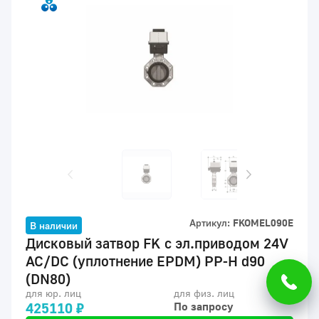
Артикул:
FKOMEL090E
В наличии
Дисковый затвор FK с эл.приводом 24V
AC/DC (уплотнение EPDM) PP-H d90
(DN80)
для юр. лиц
для физ. лиц
425110 ₽
По запросу