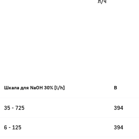
л/ч
Шкала для NaOH 30% [l/h]
B
35 - 725
394
6 - 125
394