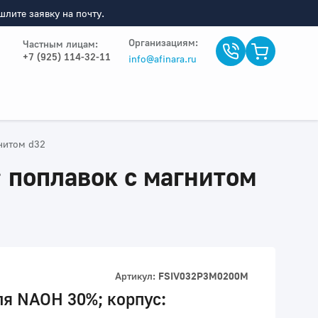
лите заявку на почту.
Организациям:
Частным лицам:
+7 (925) 114-32-11
info@afinara.ru
нитом d32
 поплавок с магнитом
Артикул:
FSIV032P3M0200M
ля NAOH 30%; корпус: