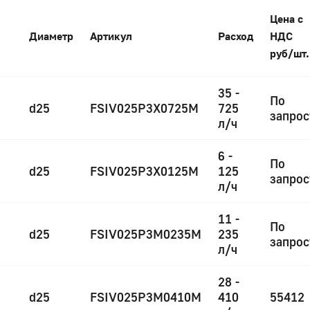
Цена с
Диаметр
Артикул
Расход
НДС
руб/шт.
35 -
По
d25
FSIV025P3X0725M
725
запрос
л/ч
6 -
По
d25
FSIV025P3X0125M
125
запрос
л/ч
11 -
По
d25
FSIV025P3M0235M
235
запрос
л/ч
28 -
d25
FSIV025P3M0410M
410
55412