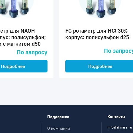
метр для NAOH
FC ротаметр для HCl 30%
пус: полисульфон;
корпус: полисульфон d25
 с магнитом d50
По запрос
По запросу
Подробнее
Подробнее
Поддержка
Контакты
info@afinara.ru
О компании