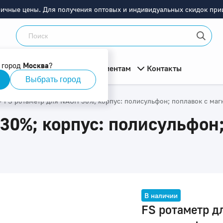
ничные цены. Для получения оптовых и индивидуальных скидок приш
 город
Москва
?
мация
О компании
Клиентам
Контакты
Выбрать город
>
FS ротаметр для NAOH 30%; корпус: полисульфон; поплавок с маг
30%; корпус: полисульфон;
В наличии
FS ротаметр д