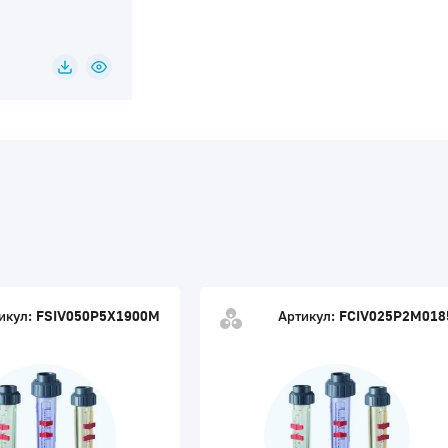
икул:
FSIV050P5X1900M
Артикул:
FCIV025P2M018