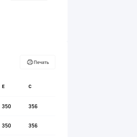
Печать
E
C
350
356
350
356