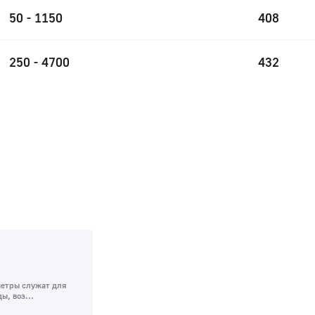
50 - 1150
408
250 - 4700
432
метры служат для
ы, воз...