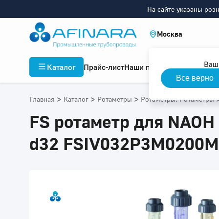
На сайте указаны роз
Москва
Ваш
Каталог
Прайс-лист
Наши проекты
Инфор
Все верно
>
>
>
Главная
Каталог
Ротаметры
Ротаметры: Ротаметры
FS ротаметр для NAOH 
d32 FSIV032P3M0200M