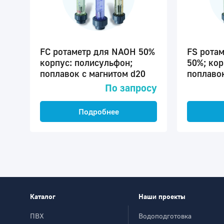
FC ротаметр для NAOH 50%
FS рота
корпус: полисульфон;
50%; кор
поплавок с магнитом d20
поплавок
По запросу
Подробнее
Каталог
Наши проекты
ПВХ
Водоподготовка