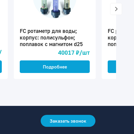
FC ротаметр для воды;
FC ротаме
корпус: полисульфон;
корпус: п
поплавок с магнитом d25
поплавок 
у
40017 ₽/шт
Подробнее
П
Заказать звонок