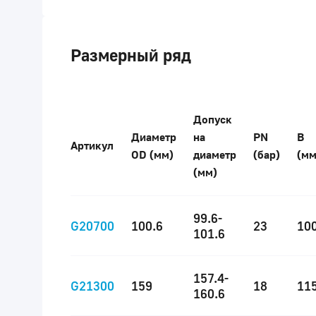
Размерный ряд
Допуск
Диаметр
на
PN
B
Артикул
OD (мм)
диаметр
(бар)
(мм
(мм)
99.6-
G20700
100.6
23
10
101.6
157.4-
G21300
159
18
11
160.6