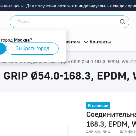
ничные цены. Для получения оптовых и индивидуальных скидок приш
 город
Москва
?
мация
О компании
Клиентам
Контакты
Выбрать город
>
raub-GRIP
Соединительная муфта GRIP Ø54.0-168.3, EPDM, W5 d1
 GRIP Ø54.0-168.3, EPDM,
В наличии
Соединительна
168.3, EPDM, 
для юр. лиц
для физ