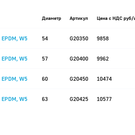
Диаметр
Артикул
Цена с НДС руб/
, EPDM, W5
54
G20350
9858
, EPDM, W5
57
G20400
9962
, EPDM, W5
60
G20450
10474
, EPDM, W5
63
G20425
10577