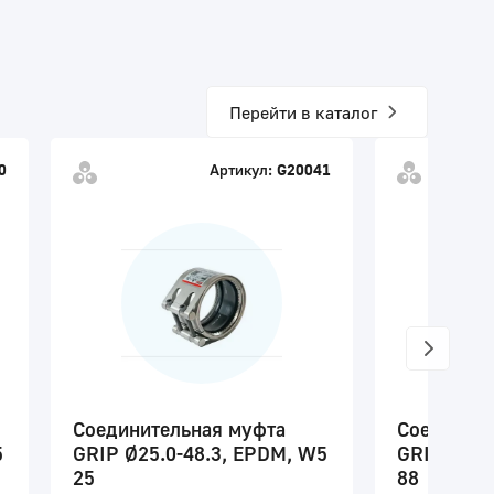
Перейти в каталог
0
Артикул:
G20041
Соединительная муфта
Соедините
5
GRIP Ø25.0-48.3, EPDM, W5
GRIP Ø54.
25
88