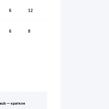
6
12
6
8
aub — краткое