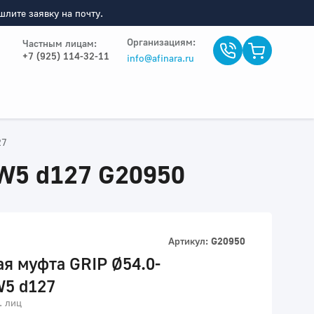
лите заявку на почту.
Организациям:
Частным лицам:
+7 (925) 114-32-11
info@afinara.ru
27
 W5 d127 G20950
Артикул:
G20950
я муфта GRIP Ø54.0-
W5 d127
. лиц