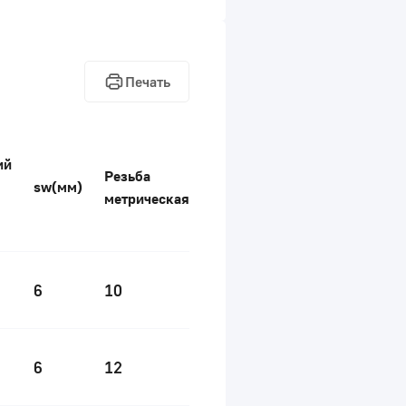
Печать
ий
Резьба
sw(мм)
метрическая
6
10
6
12