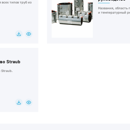
 всех типов труб из
Названия, область 
и температурный р
во Straub
 Straub.