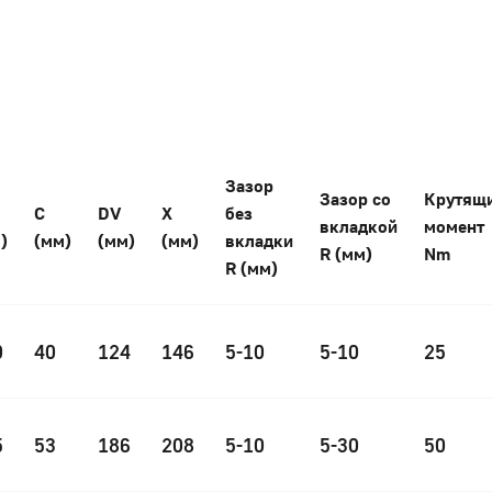
Зазор
Зазор со
Крутящ
С
DV
Х
без
вкладкой
момент
)
(мм)
(мм)
(мм)
вкладки
R (мм)
Nm
R (мм)
0
40
124
146
5-10
5-10
25
5
53
186
208
5-10
5-30
50