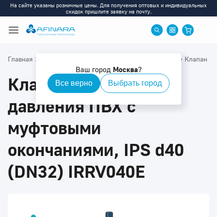
На сайте указаны розничные цены. Для получения оптовых и индивидуальных
скидок пришлите заявку на почту.
>
>
>
>
Главная
Каталог
ПВХ
ПВХ: Запорная арматура
Клапан п
Ваш город
Москва
?
Клапан поддержания
Все верно
Выбрать город
давления ПВХ с
муфтовыми
окончаниями, IPS d40
(DN32) IRRV040E