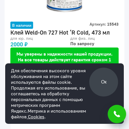
Артикул:
15543
В наличии
Клей Weld-Оn 727 Hot ‘R Cold, 473 мл
для юр. лиц
для физ. лиц
2000 ₽
По запросу
Мы уверены в надежности нашей продукции.
На все товары действует гарантия сроком 1
год.
Для обеспечения высокого уровня
обслуживания на этом сайте
Купить
используются файлы cookie.
Ок
Продолжая его использование, вы
соглашаетесь на обработку
персональных данных с помощью
метрических программ
Яндекс.Метрика и использованием
Описание
файлов
Cookies
.