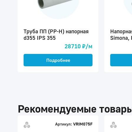
Труба ПП (PP-H) напорная
Напорна
d355 IPS 355
Simona,
28710 ₽/м
Подробнее
Рекомендуемые товар
Артикул:
VRIM075F