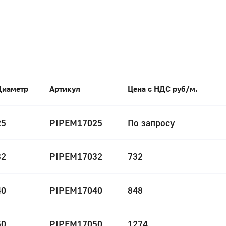
Диаметр
Артикул
Цена с НДС руб/м.
25
PIPEM17025
По запросу
32
PIPEM17032
732
40
PIPEM17040
848
50
PIPEM17050
1274