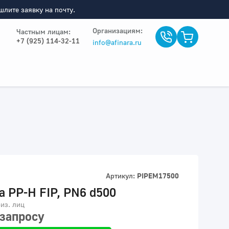
лите заявку на почту.
Организациям:
Частным лицам:
+7 (925) 114-32-11
info@afinara.ru
Артикул:
PIPEM17500
а PP-H FIP, PN6 d500
из. лиц
 запросу