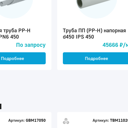
я труба PP-H
Труба ПП (PP-H) напорная
 PN6 450
d450 IPS 450
По запросу
45666 ₽/
Подробнее
Подробнее
ы
Артикул:
GBM17050
Артикул:
TBM1102