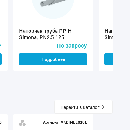
Напорная труба PP-H
Напорная 
Simona, PN2.5 125
Simona, P
м
По запросу
Подробнее
П
Перейти в каталог
0
Артикул:
VKDIMEL016E