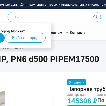
ничные цены. Для получения оптовых и индивидуальных скидок приш
 город
Москва
?
мация
О компании
Клиентам
Контакты
Выбрать город
-H FIP, PN6 d500
IP, PN6 d500 PIPEM17500
В наличии
Напорная труб
для юр. лиц
для ф
145306 ₽
По