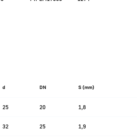
d
DN
S (mm)
25
20
1,8
32
25
1,9