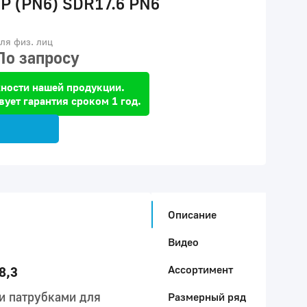
IP (PN6) SDR17.6 PN6
ля физ. лиц
По запросу
ности нашей продукции.
вует гарантия сроком 1 год.
Описание
Видео
Ассортимент
8,3
и патрубками для
Размерный ряд