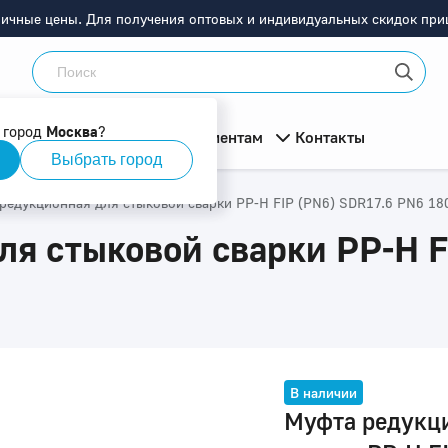
ничные цены. Для получения оптовых и индивидуальных скидок приш
 город
Москва
?
мация
О компании
Клиентам
Контакты
Выбрать город
редукционная для стыковой сварки PP-H FIP (PN6) SDR17.6 PN6 18
я стыковой сварки PP-H F
В наличии
Муфта редукц