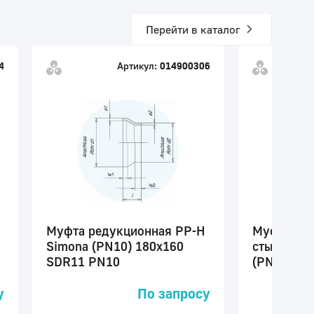
Перейти в каталог
4
Артикул:
014900306
А
Муфта редукционная PP-H
Муфта ред
Simona (PN10) 180x160
стыковой 
SDR11 PN10
(PN10) 32
у
По запросу