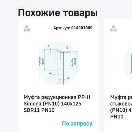
Похожие товары
Артикул:
014901009
Муфта редукционная PP-H
Муфта р
Simona (PN10) 140x125
стыково
SDR11 PN10
(PN10) 
PN10
По запросу