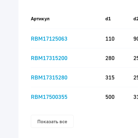
Артикул
d1
d
RBM17125063
110
9
RBM17315200
280
2
RBM17315280
315
2
RBM17500355
500
3
Показать все