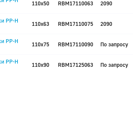
ки PP-H
110x50
RBM17110063
2090
ки PP-H
110x63
RBM17110075
2090
ки PP-H
110x75
RBM17110090
По запросу
ки PP-H
110x90
RBM17125063
По запросу