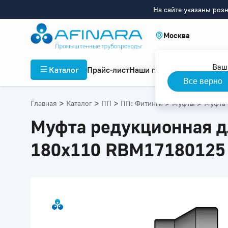
На сайте указаны роз
Москва
Ваш
Каталог
Прайс-лист
Наши проекты
Инфор
Все верно
>
>
>
>
>
Главная
Каталог
ПП
ПП: Фитинги
Муфты
Муфта 
Муфта редукционная дл
180x110 RBM17180125