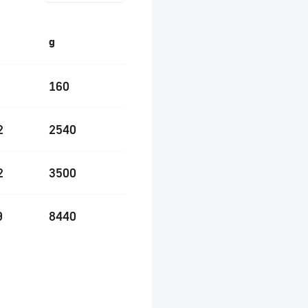
g
160
2
2540
2
3500
9
8440