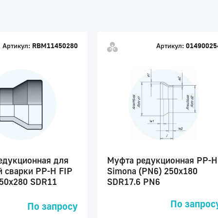
Артикул:
RBM11450280
Артикул:
01490025
едукционная для
Муфта редукционная PP-H
й сварки PP-H FIP
Simona (PN6) 250x180
450x280 SDR11
SDR17.6 PN6
По запрос
По запросу