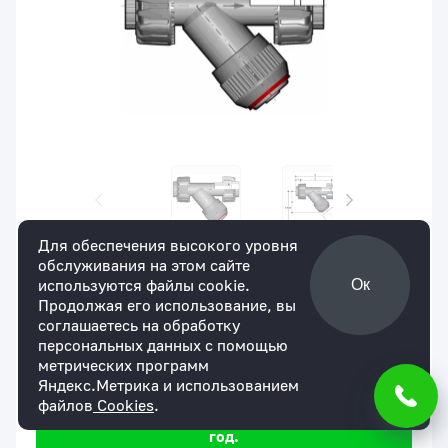
Для обеспечения высокого уровня
обслуживания на этом сайте
Артикул:
RVUIC040E
В наличии
используются файлы cookie.
Ок
Грязевой фильтр RV ХПВХ с муфтовыми
Продолжая его использование, вы
окончаниями d40 (DN32)
соглашаетесь на обработку
для юр. лиц
для физ. лиц
персональных данных с помощью
20214 ₽
По запросу
метрических программ
Яндекс.Метрика и использованием
Мы уверены в надежности нашей продукции.
файлов
Cookies
.
На все товары действует гарантия сроком 1
год.