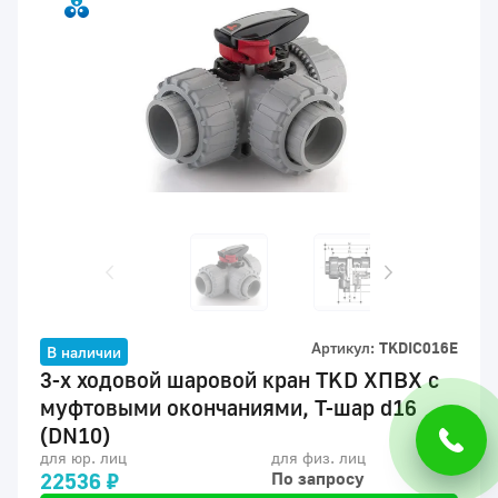
Артикул:
TKDIC016E
В наличии
3-х ходовой шаровой кран TKD ХПВХ с
муфтовыми окончаниями, Т-шар d16
(DN10)
для юр. лиц
для физ. лиц
22536 ₽
По запросу