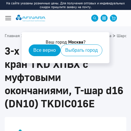
На сайте указаны розничные цены. Для получения оптовых и индивидуальных
скидок пришлите заявку на почту.
>
>
>
>
Главная
Каталог
ХПВХ
ХПВХ: Запорная арматура
Шаровы
Ваш город
Москва
?
3-х ходовой шаровой
Все верно
Выбрать город
кран TKD ХПВХ с
муфтовыми
окончаниями, Т-шар d16
(DN10) TKDIC016E