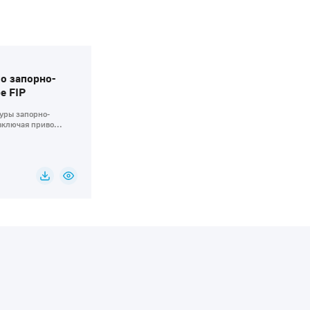
о запорно-
е FIP
уры запорно-
ключая приво...