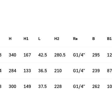
H
H1
L
H2
Ra
B
B1
8
340
167
42.5
280.5
G1/4"
295
12
4
284
133
36.5
210
G1/4"
239
87
3
300
149
37.5
228
G1/4"
262
10