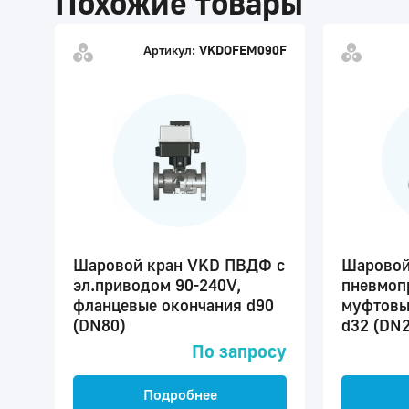
Похожие товары
Артикул:
VKDOFEM090F
Шаровой кран VKD ПВДФ с
Шаровой
эл.приводом 90-240V,
пневмоп
фланцевые окончания d90
муфтовы
(DN80)
d32 (DN2
По запросу
Подробнее