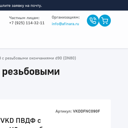
лите заявку на почту.
Организациям:
Частным лицам:
+7 (925) 114-32-11
info@afinara.ru
 с резьбовыми окончаниями d90 (DN80)
 резьбовыми
Артикул:
VKDDFNC090F
 VKD ПВДФ c