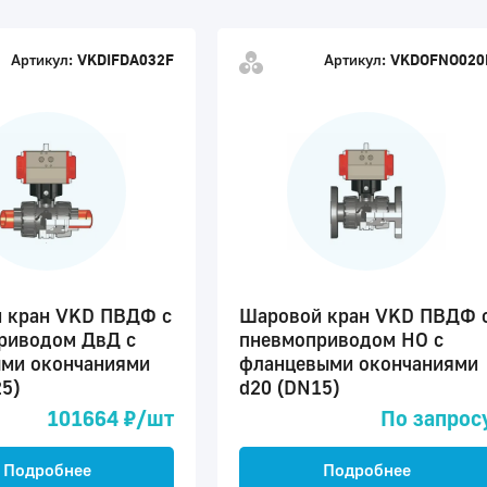
Артикул:
VKDIFDA032F
Артикул:
VKDOFNO020
 кран VKD ПВДФ c
Шаровой кран VKD ПВДФ 
риводом ДвД с
пневмоприводом НО с
ми окончаниями
фланцевыми окончаниями
5)
d20 (DN15)
101664 ₽/шт
По запрос
Подробнее
Подробнее