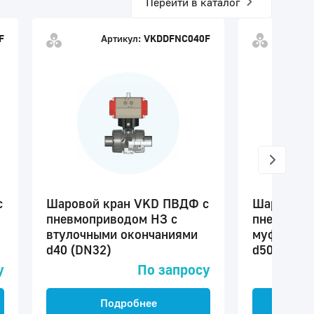
Перейти в каталог
F
Артикул:
VKDDFNC040F
c
Шаровой кран VKD ПВДФ c
Шаровой 
пневмоприводом НЗ с
пневмопр
втулочными окончаниями
муфтовым
d40 (DN32)
d50 (DN40
у
По запросу
Подробнее
П