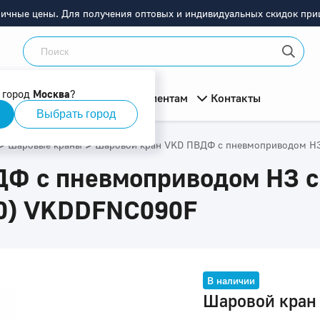
ничные цены. Для получения оптовых и индивидуальных скидок приш
 город
Москва
?
мация
О компании
Клиентам
Контакты
Выбрать город
>
>
Шаровые краны
Шаровой кран VKD ПВДФ c пневмоприводом НЗ
Ф c пневмоприводом НЗ с
80) VKDDFNC090F
В наличии
Шаровой кран