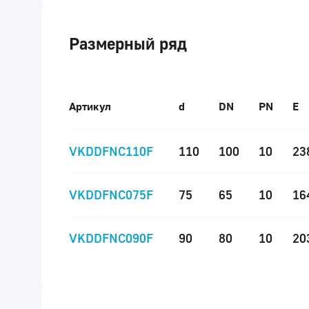
Размерный ряд
Артикул
d
DN
PN
E
VKDDFNC110F
110
100
10
23
VKDDFNC075F
75
65
10
16
VKDDFNC090F
90
80
10
20