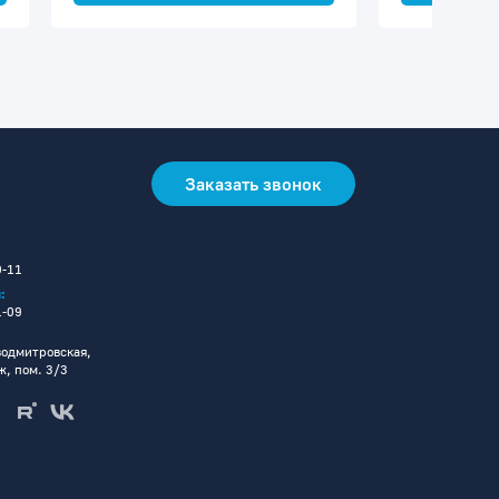
Заказать звонок
0-11
:
1-09
водмитровская,
аж, пом. 3/3