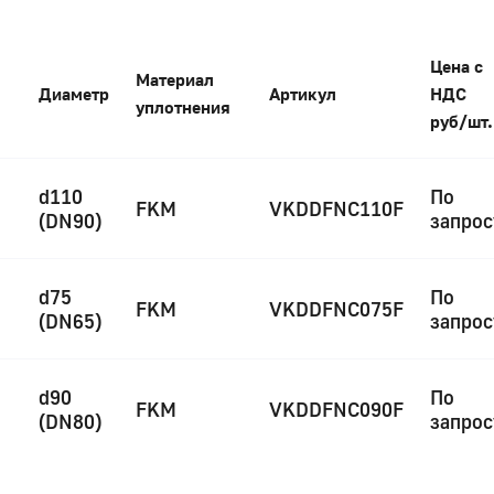
Цена с
Материал
Диаметр
Артикул
НДС
уплотнения
руб/шт.
d110
По
FKM
VKDDFNC110F
(DN90)
запрос
d75
По
FKM
VKDDFNC075F
(DN65)
запрос
d90
По
FKM
VKDDFNC090F
(DN80)
запрос