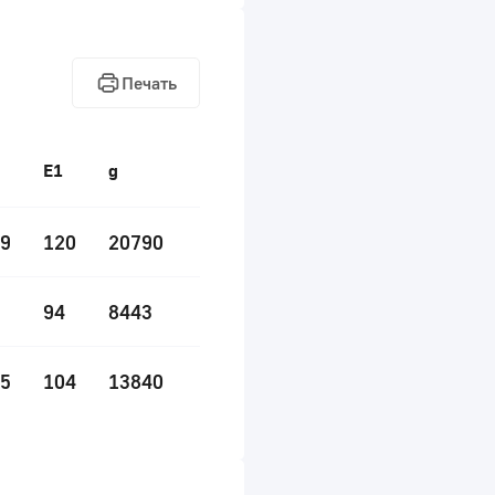
Печать
E1
g
9
120
20790
94
8443
5
104
13840