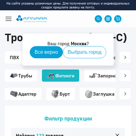
На сайте указаны розничные цены. Для получения оптовых и индивидуальных
скидок пришлите заявку на почту.
Тройники ХПВХ (PVC-C)
Ваш город
Москва
?
Все верно
Выбрать город
ПВХ
ХПВХ
ПП
ПВДФ
Ротаметры
Трубы
Фитинги
Запорная армату
Адаптер
Бурт
Заглушка
Фильтр продукции
Найдено
123
товаров