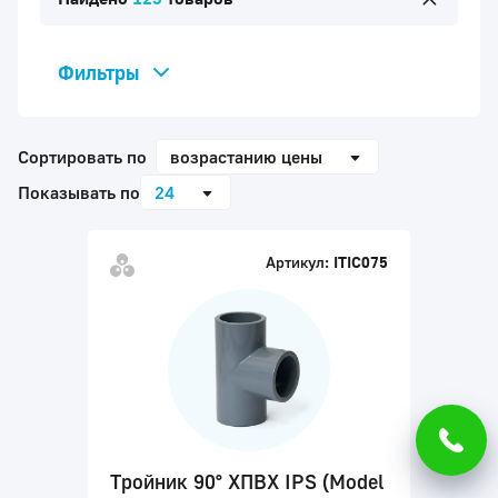
Фильтры
Виды фитингов
Адаптер
Сортировать по
возрастанию цены
Бурт
Показывать по
24
Заглушка
Кольцо переходное
Артикул:
ITIC075
Муфты
Ниппель
Отводы
Тройники
Уплотнение
Фланец
Тройник 90° ХПВХ IPS (Model