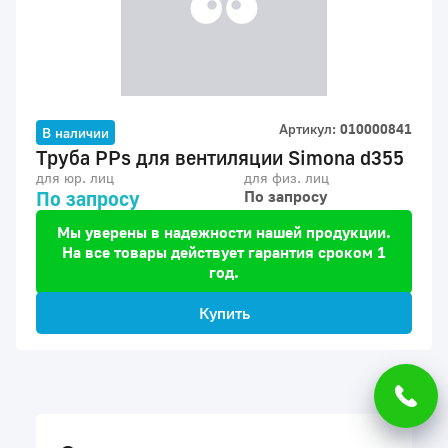
Артикул:
010000841
В наличии
Труба PPs для вентиляции Simona d355
для юр. лиц
для физ. лиц
По запросу
По запросу
Мы уверены в надежности нашей продукции.
Для обеспечения высокого уровня
На все товары действует гарантия сроком 1
обслуживания на этом сайте
год.
используются файлы cookie.
Ок
Продолжая его использование, вы
Купить
соглашаетесь на обработку
персональных данных с помощью
метрических программ
Яндекс.Метрика и использованием
файлов
Cookies
.