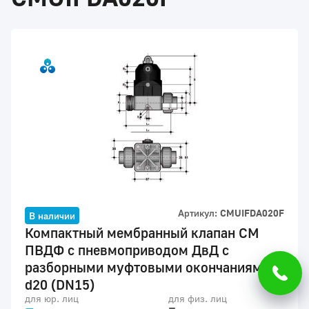
Для обеспечения высокого уровня
обслуживания на этом сайте
используются файлы cookie.
Ок
Продолжая его использование, вы
Артикул:
CMUIFDA020F
В наличии
соглашаетесь на обработку
Компактный мембранный клапан CM
персональных данных с помощью
ПВДФ с пневмоприводом ДвД с
метрических программ
разборными муфтовыми окончаниями
Яндекс.Метрика и использованием
файлов
Cookies
.
d20 (DN15)
для юр. лиц
для физ. лиц