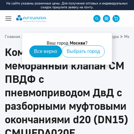
На сайте указаны розничные цены. Для получения оптовых и индивидуальных
скидок пришлите заявку на почту.
>
>
>
>
Главная
Каталог
ПВДФ
ПВДФ: Приводная арматура
Мемб
Ваш город
Москва
?
Компактный
Все верно
Выбрать город
мембранный клапан CM
ПВДФ с
пневмоприводом ДвД с
разборными муфтовыми
окончаниями d20 (DN15)
CMUIFDA020F