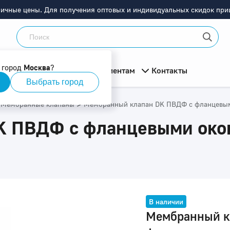
ничные цены. Для получения оптовых и индивидуальных скидок приш
 город
Москва
?
мация
О компании
Клиентам
Контакты
Выбрать город
>
Мембранные клапаны
Мембранный клапан DK ПВДФ c фланцевым
K ПВДФ c фланцевыми окон
В наличии
Мембранный к