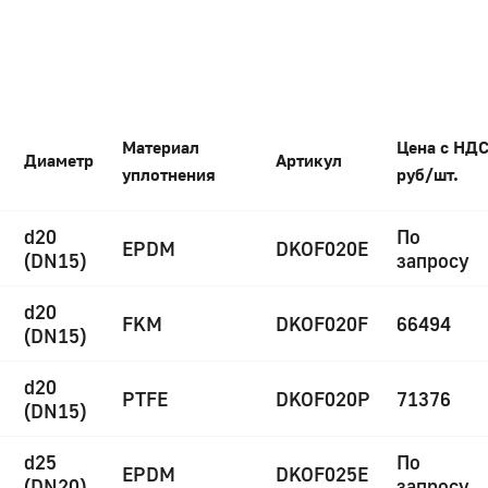
Материал
Цена с НД
Диаметр
Артикул
уплотнения
руб/шт.
d20
По
EPDM
DKOF020E
(DN15)
запросу
d20
FKM
DKOF020F
66494
(DN15)
d20
PTFE
DKOF020P
71376
(DN15)
d25
По
EPDM
DKOF025E
(DN20)
запросу