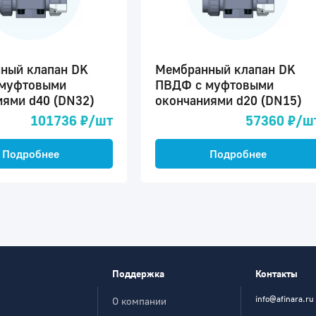
ный клапан DK
Мембранный клапан DK
муфтовыми
ПВДФ c муфтовыми
иями d40 (DN32)
окончаниями d20 (DN15)
101736 ₽/шт
57360 ₽/ш
Подробнее
Подробнее
Поддержка
Контакты
info@afinara.ru
О компании