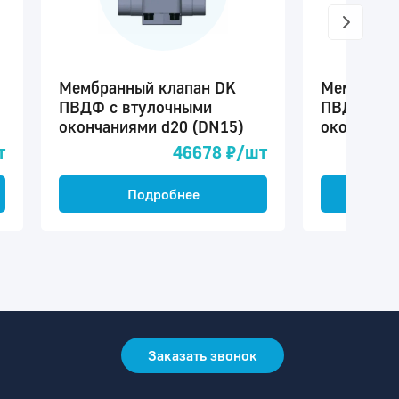
Мембранный клапан DK
Мембранн
ПВДФ c втулочными
ПВДФ c м
окончаниями d20 (DN15)
окончания
т
46678 ₽/шт
Подробнее
П
Заказать звонок