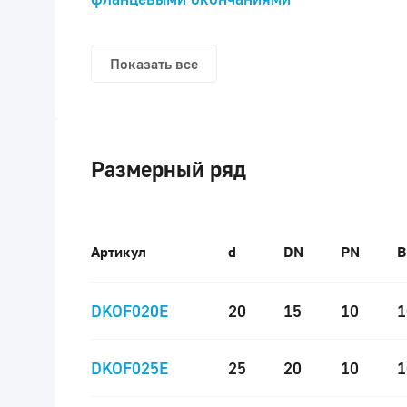
Показать все
Размерный ряд
Артикул
d
DN
PN
B
DKOF020E
20
15
10
1
DKOF025E
25
20
10
1