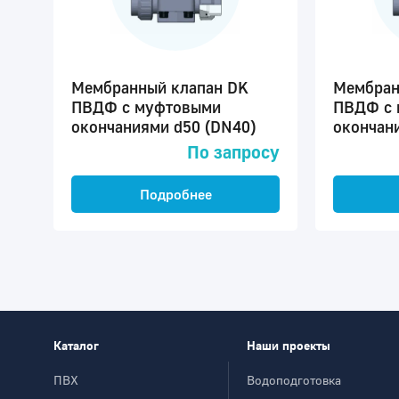
Мембранный клапан DK
Мембран
ПВДФ c муфтовыми
ПВДФ c 
окончаниями d50 (DN40)
окончан
По запросу
Подробнее
Каталог
Наши проекты
ПВХ
Водоподготовка