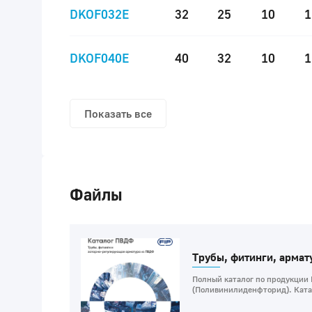
DKOF032E
32
25
10
1
DKOF040E
40
32
10
1
Показать все
Файлы
Трубы, фитинги, арма
Полный каталог по продукции
(Поливинилиденфторид). Катал