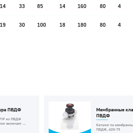
14
33
85
14
160
80
4
19
30
100
18
180
80
4
тура ПВДФ
Мембранные кла
ПВДФ
 FIP из ПВДФ
ог включает ...
Каталог по мембранны
ПВДФ, d20-75