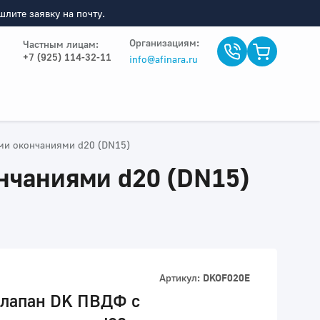
лите заявку на почту.
Организациям:
Частным лицам:
+7 (925) 114-32-11
info@afinara.ru
и окончаниями d20 (DN15)
чаниями d20 (DN15)
Артикул:
DKOF020E
лапан DK ПВДФ c