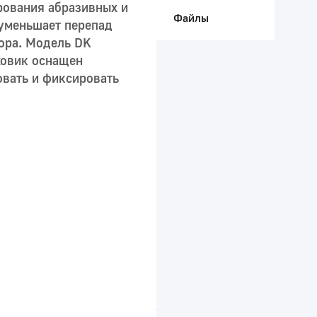
рования абразивных и
Файлы
 уменьшает перепад
вора. Модель DK
ховик оснащен
овать и фиксировать