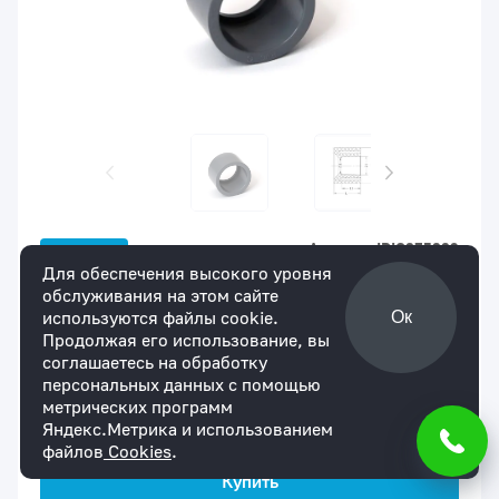
Артикул:
IDIC075063
В наличии
Для обеспечения высокого уровня
Переходное кольцо ХПВХ IPS (Model A)
обслуживания на этом сайте
PN16 75x63
используются файлы cookie.
Ок
для юр. лиц
для физ. лиц
Продолжая его использование, вы
1638,73 ₽
По запросу
соглашаетесь на обработку
персональных данных с помощью
Мы уверены в надежности нашей продукции.
метрических программ
На все товары действует гарантия сроком 1
Яндекс.Метрика и использованием
год.
файлов
Cookies
.
Купить