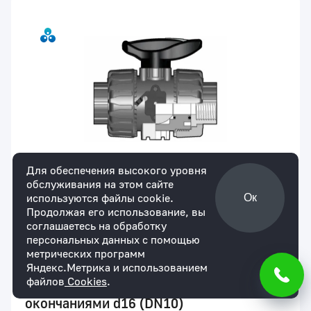
Для обеспечения высокого уровня
обслуживания на этом сайте
используются файлы cookie.
Ок
Продолжая его использование, вы
соглашаетесь на обработку
персональных данных с помощью
Артикул:
VKDIC016E
В наличии
метрических программ
Шаровой кран промышленного
Яндекс.Метрика и использованием
файлов
Cookies
.
применения VKD ХПВХ с муфтовыми
окончаниями d16 (DN10)