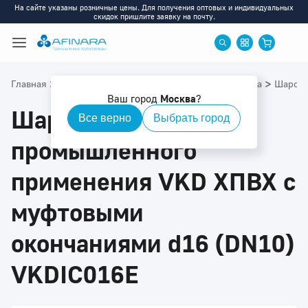
На сайте указаны розничные цены. Для получения оптовых и индивидуальных
скидок пришлите заявку на почту.
>
>
>
>
Главная
Каталог
ХПВХ
ХПВХ: Запорная арматура
Шаровы
Ваш город
Москва
?
Шаровой кран
Все верно
Выбрать город
промышленного
применения VKD ХПВХ с
муфтовыми
окончаниями d16 (DN10)
VKDIC016E