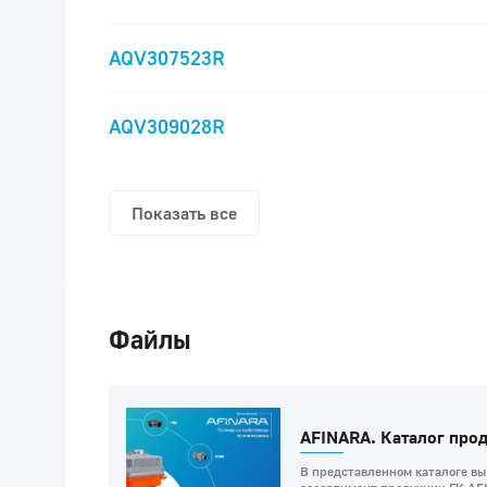
AQV307523R
AQV309028R
Показать все
Файлы
AFINARA. Каталог про
В представленном каталоге вы