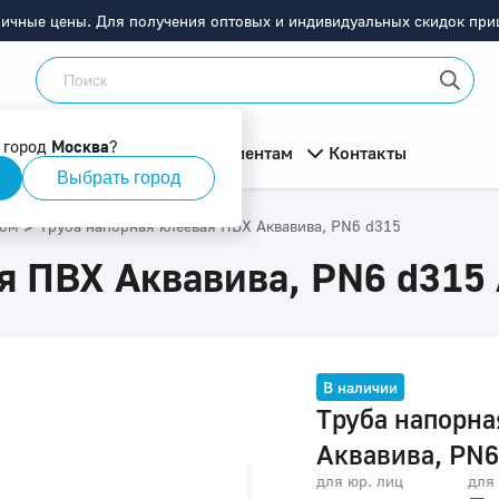
ничные цены. Для получения оптовых и индивидуальных скидок приш
 город
Москва
?
мация
О компании
Клиентам
Контакты
Выбрать город
>
бом
Труба напорная клеевая ПВХ Аквавива, PN6 d315
ая ПВХ Аквавива, PN6 d31
В наличии
Труба напорна
Аквавива, PN6
для юр. лиц
для