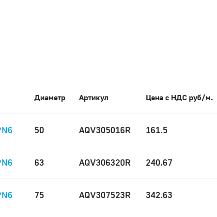
Диаметр
Артикул
Цена с НДС руб/м.
PN6
50
AQV305016R
161.5
PN6
63
AQV306320R
240.67
PN6
75
AQV307523R
342.63