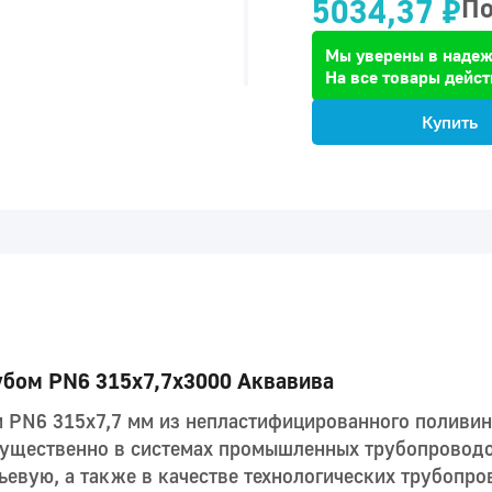
5034,37 ₽
По
Мы уверены в надеж
На все товары дейст
Купить
убом PN6 315x7,7x3000 Аквавива
м PN6 315x7,7 мм из непластифицированного поливи
мущественно в системах промышленных трубопроводо
ьевую, а также в качестве технологических трубопро