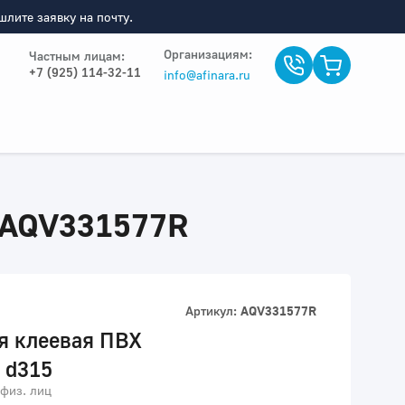
лите заявку на почту.
Организациям:
Частным лицам:
+7 (925) 114-32-11
info@afinara.ru
5 AQV331577R
Артикул:
AQV331577R
я клеевая ПВХ
 d315
 физ. лиц