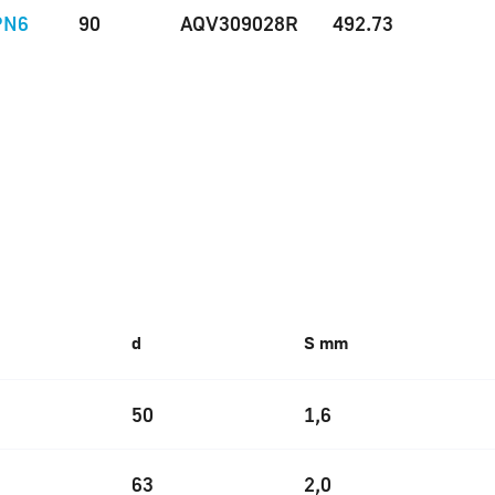
PN6
90
AQV309028R
492.73
d
S mm
50
1,6
63
2,0