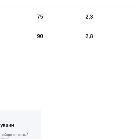
75
2,3
90
2,8
дукции
 найдете полный