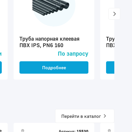
Труба напорная клеевая
Труба нап
ПВХ IPS, PN6 160
ПВХ IPS, 
м
По запросу
Подробнее
П
Перейти в каталог
2
Артикул:
15530