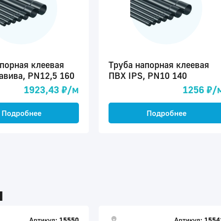
апорная клеевая
Труба напорная клеевая
авива, PN12,5 160
ПВХ IPS, PN10 140
1923,43 ₽/м
1256 ₽/
Подробнее
Подробнее
ы
Артикул:
15550
Артикул:
1554