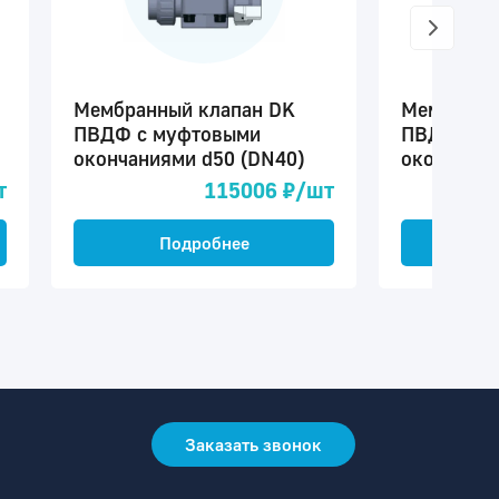
Мембранный клапан DK
Мембранн
ПВДФ c муфтовыми
ПВДФ c ф
окончаниями d50 (DN40)
окончания
т
115006 ₽/шт
Подробнее
П
Заказать звонок