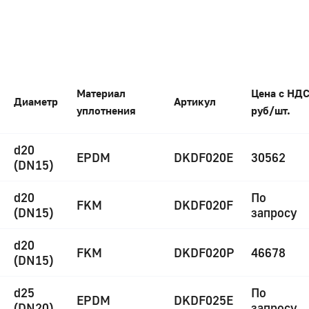
Материал
Цена с НД
Диаметр
Артикул
уплотнения
руб/шт.
d20
EPDM
DKDF020E
30562
(DN15)
d20
По
FKM
DKDF020F
(DN15)
запросу
d20
FKM
DKDF020P
46678
(DN15)
d25
По
EPDM
DKDF025E
(DN20)
запросу