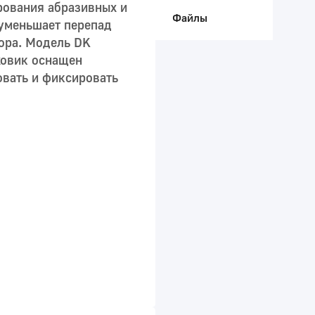
рования абразивных и
Файлы
 уменьшает перепад
вора. Модель DK
ховик оснащен
овать и фиксировать