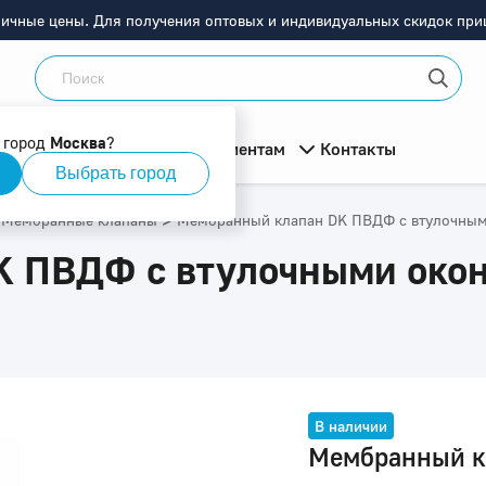
ничные цены. Для получения оптовых и индивидуальных скидок приш
 город
Москва
?
мация
О компании
Клиентам
Контакты
Выбрать город
>
Мембранные клапаны
Мембранный клапан DK ПВДФ c втулочным
 ПВДФ c втулочными окон
В наличии
Мембранный к