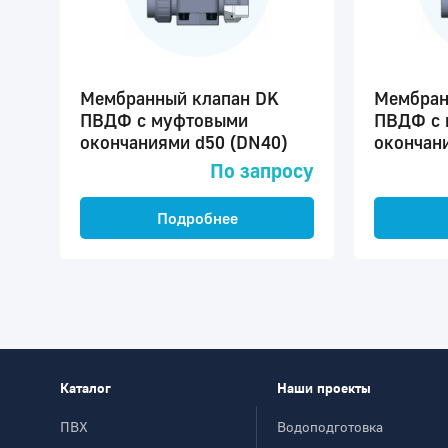
Мембранный клапан DK
Мембран
ПВДФ c муфтовыми
ПВДФ c 
окончаниями d50 (DN40)
окончан
По запросу
Подробнее
Каталог
Наши проекты
ПВХ
Водоподготовка