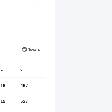
Печать
L
g
16
497
19
527