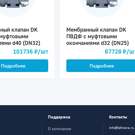
ный клапан DK
Мембранный клапан DK
муфтовыми
ПВДФ c муфтовыми
иями d40 (DN32)
окончаниями d32 (DN25)
101736 ₽/шт
67728 ₽/ш
Подробнее
Подробнее
Поддержка
Контакты
info@afinara.ru
О компании