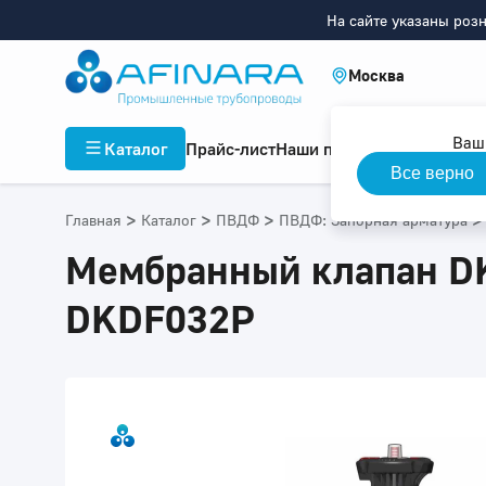
На сайте указаны роз
Москва
Ваш
Каталог
Прайс-лист
Наши проекты
Инфор
Все верно
>
>
>
>
Главная
Каталог
ПВДФ
ПВДФ: Запорная арматура
Мембранный клапан DK
DKDF032P