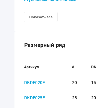
Показать все
Размерный ряд
Артикул
d
DN
DKDF020E
20
15
DKDF025E
25
20