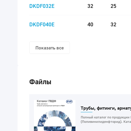
DKDF032E
32
25
DKDF040E
40
32
Показать все
Файлы
Трубы, фитинги, арма
Полный каталог по продукции
(Поливинилиденфторид). Катал