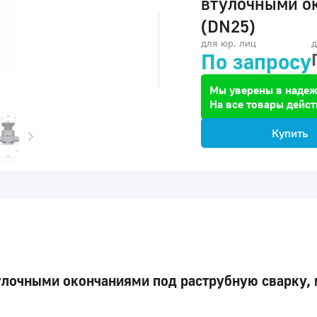
втулочными о
(DN25)
для юр. лиц
д
По запросу
Мы уверены в надеж
На все товары дейст
Купить
лочными окончаниями под раструбную сварку, 