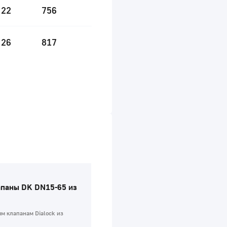
22
756
26
817
паны DK DN15-65 из
м клапанам Dialock из