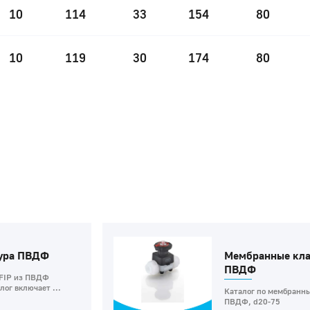
10
114
33
154
80
10
119
30
174
80
тура ПВДФ
Мембранные кла
ПВДФ
 FIP из ПВДФ
ог включает ...
Каталог по мембранны
ПВДФ, d20-75