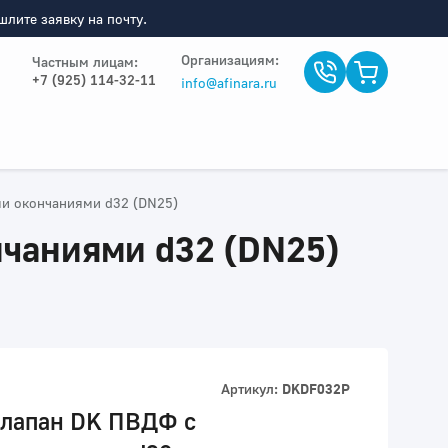
лите заявку на почту.
Организациям:
Частным лицам:
+7 (925) 114-32-11
info@afinara.ru
и окончаниями d32 (DN25)
чаниями d32 (DN25)
Артикул:
DKDF032P
лапан DK ПВДФ c