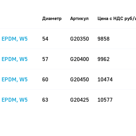
Диаметр
Артикул
Цена с НДС руб/
, EPDM, W5
54
G20350
9858
, EPDM, W5
57
G20400
9962
, EPDM, W5
60
G20450
10474
, EPDM, W5
63
G20425
10577