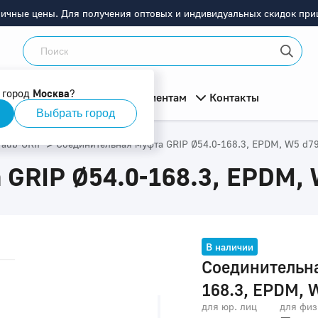
ничные цены. Для получения оптовых и индивидуальных скидок приш
 город
Москва
?
мация
О компании
Клиентам
Контакты
Выбрать город
>
raub-GRIP
Соединительная муфта GRIP Ø54.0-168.3, EPDM, W5 d7
 GRIP Ø54.0-168.3, EPDM,
В наличии
Соединительна
168.3, EPDM, 
для юр. лиц
для физ