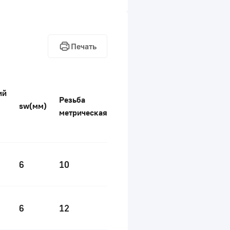
Печать
ий
Резьба
sw(мм)
метрическая
6
10
6
12