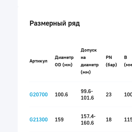
Размерный ряд
Допуск
Диаметр
на
PN
B
Артикул
OD (мм)
диаметр
(бар)
(мм
(мм)
99.6-
G20700
100.6
23
10
101.6
157.4-
G21300
159
18
11
160.6