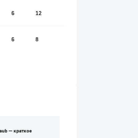
6
12
6
8
aub — краткое