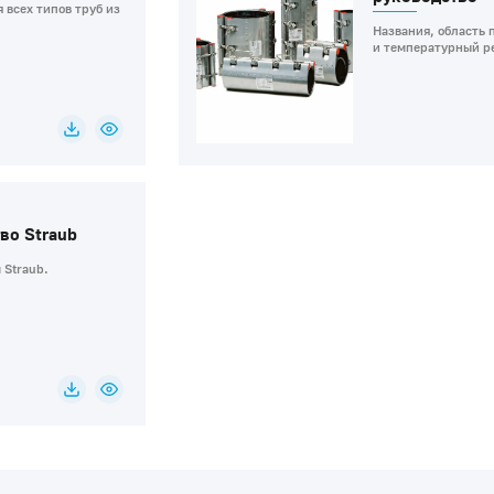
 всех типов труб из
Названия, область 
и температурный р
во Straub
 Straub.