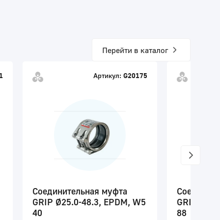
Перейти в каталог
1
Артикул:
G20175
Соединительная муфта
Соедините
GRIP Ø25.0-48.3, EPDM, W5
GRIP Ø54.
40
88