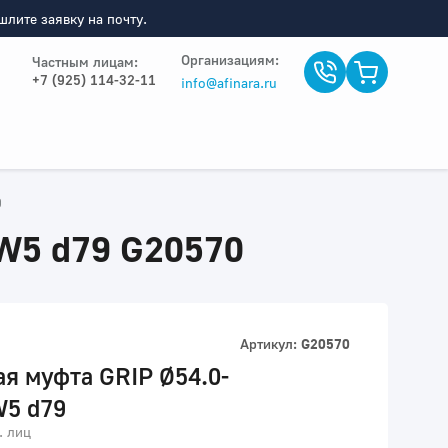
лите заявку на почту.
Организациям:
Частным лицам:
+7 (925) 114-32-11
info@afinara.ru
9
 W5 d79 G20570
Артикул:
G20570
я муфта GRIP Ø54.0-
W5 d79
. лиц