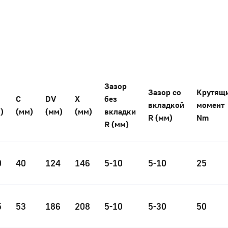
Зазор
Зазор со
Крутящ
С
DV
Х
без
вкладкой
момент
)
(мм)
(мм)
(мм)
вкладки
R (мм)
Nm
R (мм)
0
40
124
146
5-10
5-10
25
5
53
186
208
5-10
5-30
50