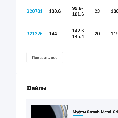
99.6-
G20701
100.6
23
10
101.6
142.6-
G21226
144
20
11
145.4
Показать все
Файлы
Муфты Straub-Metal-Gri