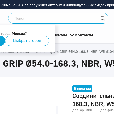
ничные цены. Для получения оптовых и индивидуальных скидок приш
 город
Москва
?
мация
О компании
Клиентам
Контакты
Выбрать город
>
raub-GRIP
Соединительная муфта GRIP Ø54.0-168.3, NBR, W5 d104
 GRIP Ø54.0-168.3, NBR, W
В наличии
Соединительна
168.3, NBR, W
для юр. лиц
для физ