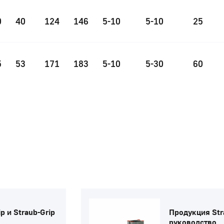
0
40
124
146
5-10
5-10
25
5
53
171
183
5-10
5-30
60
p и Straub-Grip
Продукция Str
руководство