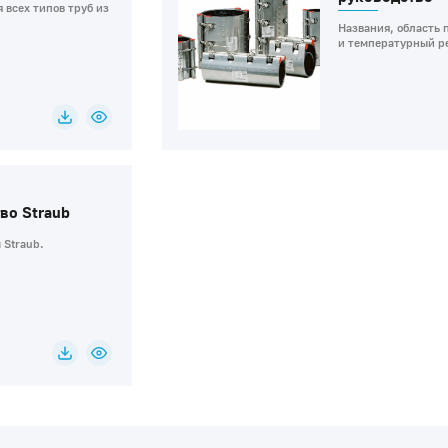
 всех типов труб из
Названия, область 
и температурный р
во Straub
 Straub.