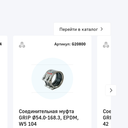
Перейти в каталог
4
Артикул:
G20800
Соединительная муфта
Соедините
GRIP Ø54.0-168.3, EPDM,
GRIP Ø25.
W5 104
42