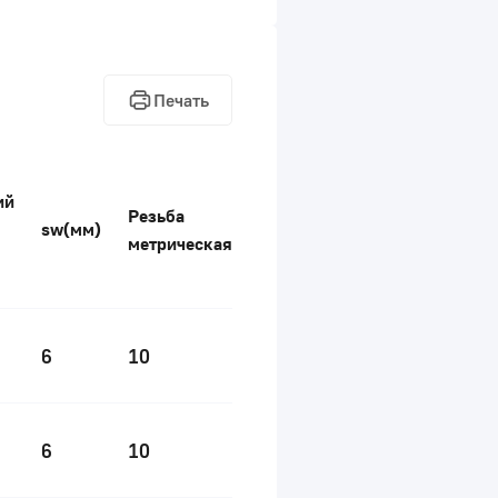
Печать
ий
Резьба
sw(мм)
метрическая
6
10
6
10