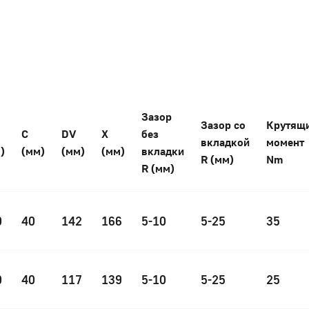
Зазор
Зазор со
Крутящ
С
DV
Х
без
вкладкой
момент
)
(мм)
(мм)
(мм)
вкладки
R (мм)
Nm
R (мм)
0
40
142
166
5-10
5-25
35
0
40
117
139
5-10
5-25
25