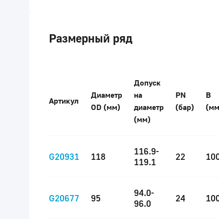
Размерный ряд
Допуск
Диаметр
на
PN
B
Артикул
OD (мм)
диаметр
(бар)
(мм
(мм)
116.9-
G20931
118
22
10
119.1
94.0-
G20677
95
24
10
96.0