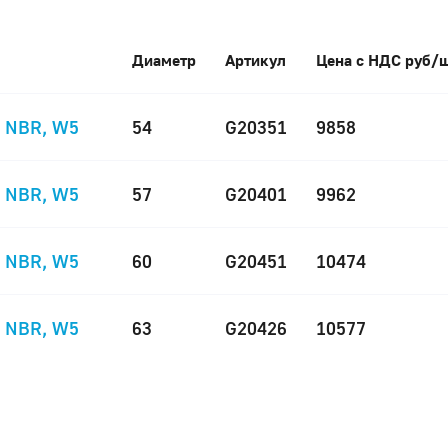
Диаметр
Артикул
Цена с НДС руб/ш
, NBR, W5
54
G20351
9858
, NBR, W5
57
G20401
9962
, NBR, W5
60
G20451
10474
, NBR, W5
63
G20426
10577