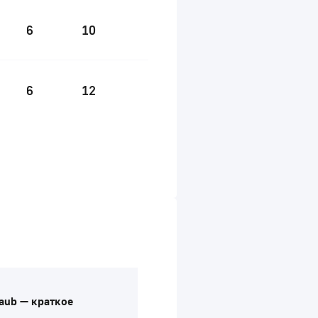
6
10
6
12
aub — краткое