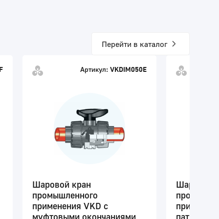
Перейти в каталог
F
Артикул:
VKDIM050E
Шаровой кран
Шаровой 
промышленного
промышле
применения VKD с
применени
муфтовыми окончаниями
патрубкам