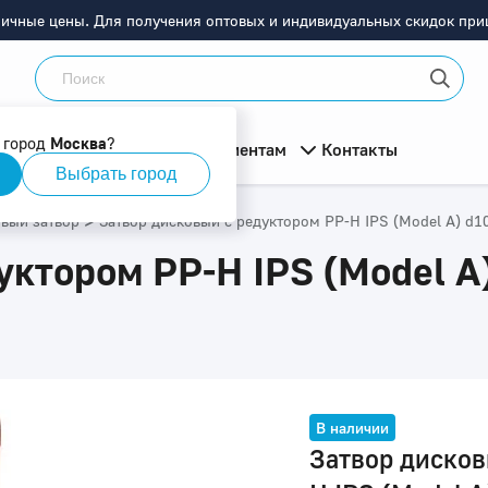
ничные цены. Для получения оптовых и индивидуальных скидок приш
 город
Москва
?
мация
О компании
Клиентам
Контакты
Выбрать город
>
вый затвор
Затвор дисковый с редуктором PP-H IPS (Model A) d1
уктором PP-H IPS (Model A
В наличии
Затвор дисков