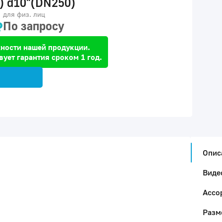
) d10"(DN250)
для физ. лиц
₽
По запросу
ности нашей продукции.
вует гарантия сроком 1 год.
Опис
Виде
Ассо
Разм