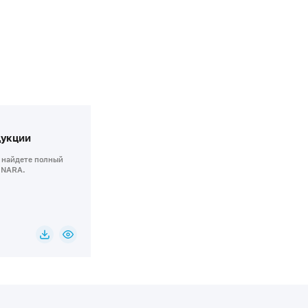
дукции
 найдете полный
INARА.