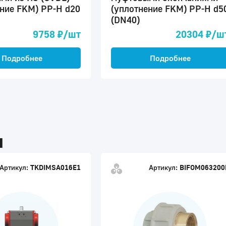
ение FKM) PP-H d20
(уплотнение FKM) PP-H d5
(DN40)
9758 ₽/шт
20304 ₽/ш
Подробнее
Подробнее
ы
Артикул:
TKDIMSA016E1
Артикул:
BIFOM063200