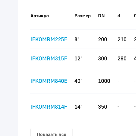
Артикул
Размер
DN
d
IFKOMRM225E
8"
200
210
IFKOMRM315F
12"
300
290
IFKOMRM840E
40"
1000
-
-
IFKOMRM814F
14"
350
-
-
Показать все