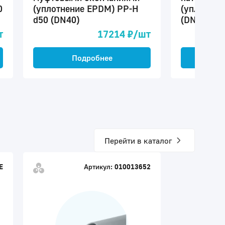
0
(уплотнение EPDM) PP-H
(уплотнен
d50 (DN40)
(DN40)
т
17214 ₽/шт
Подробнее
П
Перейти в каталог
E
Артикул:
010013652