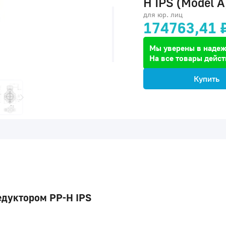
H IPS (Model A
для юр. лиц
174763,41 
Мы уверены в надеж
На все товары дейст
Купить
едуктором PP-H IPS