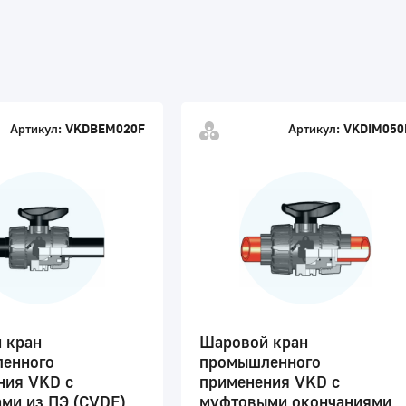
Артикул:
VKDBEM020F
Артикул:
VKDIM050
 кран
Шаровой кран
енного
промышленного
ния VKD с
применения VKD с
ми из ПЭ (CVDE)
муфтовыми окончаниями