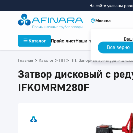
На сайте указаны роз
Москва
Ваш
Каталог
Прайс-лист
Наши проекты
Инфор
Все верно
>
>
>
>
Главная
Каталог
ПП
ПП: Запорная арматура
Диско
Затвор дисковый с ред
IFKOMRM280F