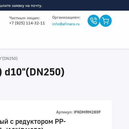
лите заявку на почту.
Организациям:
Частным лицам:
+7 (925) 114-32-11
info@afinara.ru
0"(DN250)
) d10"(DN250)
Артикул:
IFKOMRM280F
ый с редуктором PP-