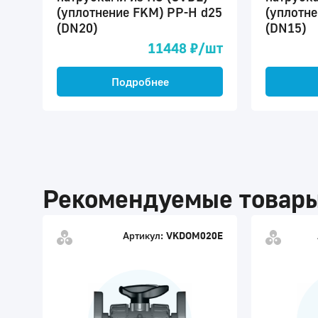
(уплотнение FKM) PP-H d25
(уплотн
(DN20)
(DN15)
11448 ₽/шт
Подробнее
Рекомендуемые товар
Артикул:
VKDOM020E