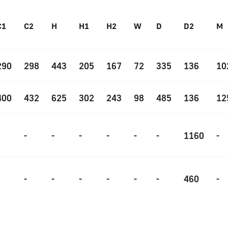
C1
C2
H
H1
H2
W
D
D2
M
290
298
443
205
167
72
335
136
10
400
432
625
302
243
98
485
136
12
-
-
-
-
-
-
1160
-
-
-
-
-
-
-
460
-