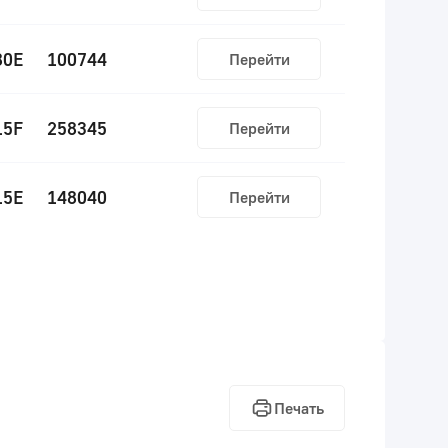
80E
100744
Перейти
15F
258345
Перейти
15E
148040
Перейти
Печать