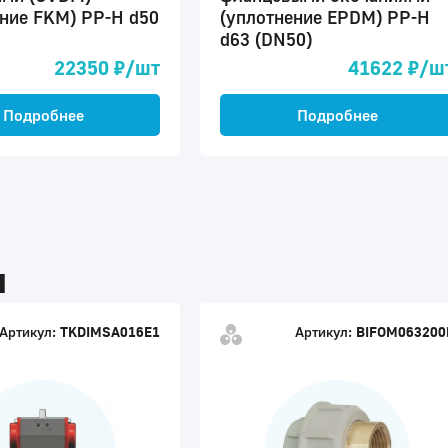
ение FKM) PP-H d50
(уплотнение EPDM) PP-H
d63 (DN50)
22350 ₽/шт
41622 ₽/ш
Подробнее
Подробнее
ы
Артикул:
TKDIMSA016E1
Артикул:
BIFOM063200