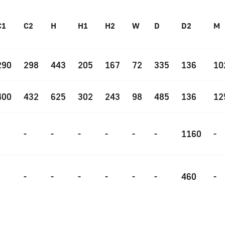
C1
C2
H
H1
H2
W
D
D2
M
290
298
443
205
167
72
335
136
10
400
432
625
302
243
98
485
136
12
-
-
-
-
-
-
1160
-
-
-
-
-
-
-
460
-