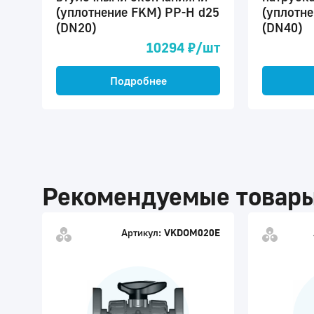
(уплотнение FKM) PP-H d25
(уплотн
(DN20)
(DN40)
10294 ₽/шт
Подробнее
Рекомендуемые товар
Артикул:
VKDOM020E