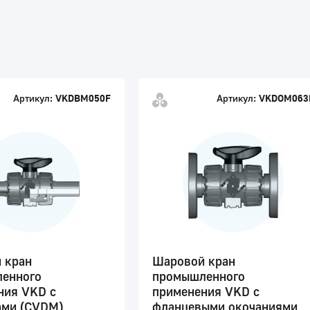
Артикул:
VKDBM050F
Артикул:
VKDOM063
 кран
Шаровой кран
енного
промышленного
ния VKD с
применения VKD с
ами (CVDM)
фланцевыми окочаниями