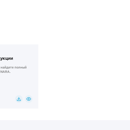
дукции
 найдете полный
INARА.