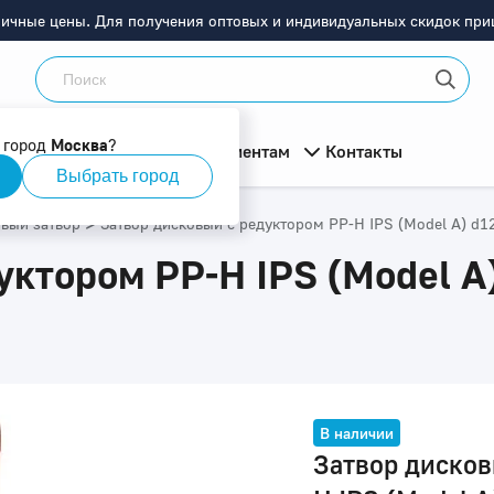
ничные цены. Для получения оптовых и индивидуальных скидок приш
 город
Москва
?
мация
О компании
Клиентам
Контакты
Выбрать город
>
вый затвор
Затвор дисковый с редуктором PP-H IPS (Model A) d1
уктором PP-H IPS (Model A
В наличии
Затвор дисков