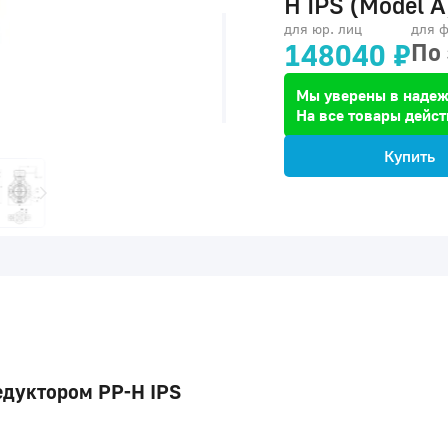
H IPS (Model A
для юр. лиц
для ф
148040 ₽
По
Мы уверены в надеж
На все товары дейст
Купить
едуктором PP-H IPS