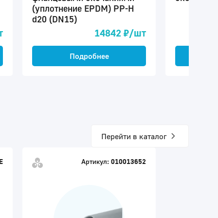
(уплотнение EPDM) PP-H
d20 (DN15)
т
14842 ₽/шт
Подробнее
П
Перейти в каталог
E
Артикул:
010013652