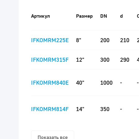
Артикул
Размер
DN
d
IFKOMRM225E
8"
200
210
IFKOMRM315F
12"
300
290
IFKOMRM840E
40"
1000
-
-
IFKOMRM814F
14"
350
-
-
Показать все