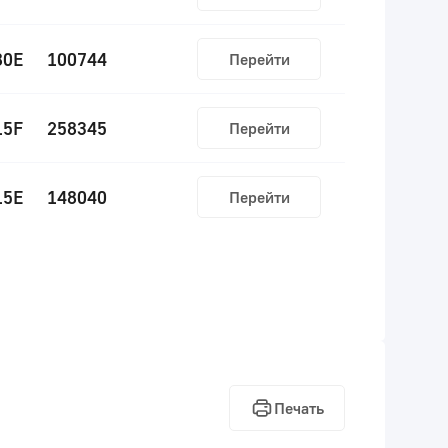
80E
100744
Перейти
15F
258345
Перейти
15E
148040
Перейти
Печать