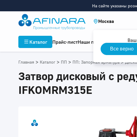
На сайте указаны роз
Москва
Ваш
Каталог
Прайс-лист
Наши проекты
Инфор
Все верно
>
>
>
>
Главная
Каталог
ПП
ПП: Запорная арматура
Диско
Затвор дисковый с ред
IFKOMRM315E