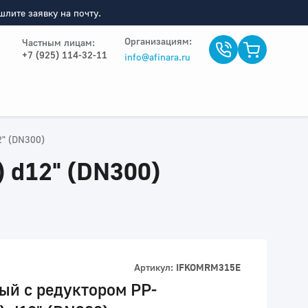
лите заявку на почту.
Организациям:
Частным лицам:
+7 (925) 114-32-11
info@afinara.ru
2" (DN300)
) d12" (DN300)
Артикул:
IFKOMRM315E
ый с редуктором PP-