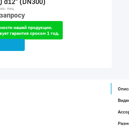
) d12" (DN300)
из. лиц
 запросу
ности нашей продукции.
вует гарантия сроком 1 год.
Опис
Виде
Ассо
Разм