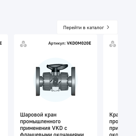
Перейти в каталог
E
Артикул:
VKDOM020E
Шаровой кран
Кран шар
промышленного
промышле
применения VKD с
применен
фланцевыми окочаниями
окончания