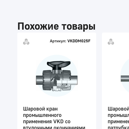
Похожие товары
Артикул:
VKDDM025F
Шаровой кран
Шаровой
промышленного
промышл
применения VKD со
примене
втулочными окончаниями
патрубк