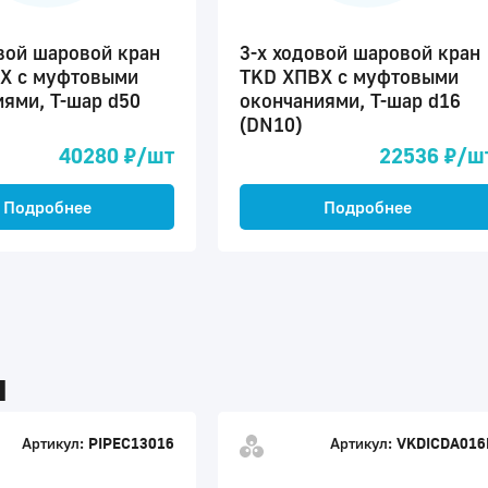
вой шаровой кран
3-х ходовой шаровой кран
Х с муфтовыми
TKD ХПВХ с муфтовыми
ями, Т-шар d50
окончаниями, Т-шар d16
(DN10)
40280 ₽/шт
22536 ₽/ш
Подробнее
Подробнее
ы
Артикул:
PIPEC13016
Артикул:
VKDICDA016