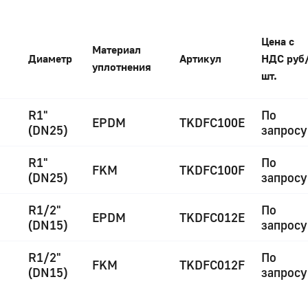
Цена с
Материал
Диаметр
Артикул
НДС руб
уплотнения
шт.
R1"
По
EPDM
TKDFC100E
(DN25)
запросу
R1"
По
FKM
TKDFC100F
(DN25)
запросу
R1/2"
По
EPDM
TKDFC012E
(DN15)
запросу
R1/2"
По
FKM
TKDFC012F
(DN15)
запросу