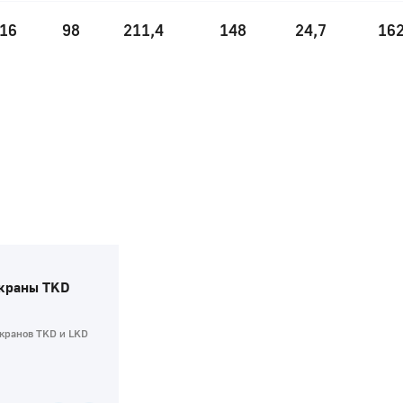
16
98
211,4
148
24,7
16
 краны TKD
кранов TKD и LKD