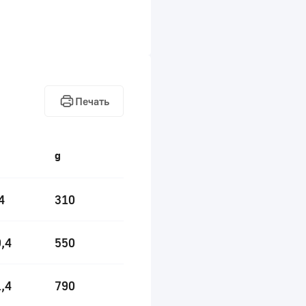
Печать
g
4
310
,4
550
,4
790