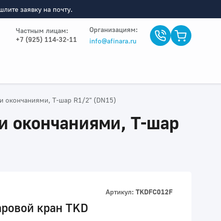
лите заявку на почту.
Организациям:
Частным лицам:
+7 (925) 114-32-11
info@afinara.ru
и окончаниями, Т-шар R1/2" (DN15)
и окончаниями, Т-шар
Артикул:
TKDFC012F
аровой кран TKD