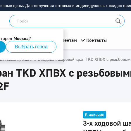
ничные цены. Для получения оптовых и индивидуальных скидок приш
 город
Москва
?
мация
О компании
Клиентам
Контакты
Выбрать город
>
Шаровые краны
3-х ходовой шаровой кран TKD ХПВХ с резьбовым
ран TKD ХПВХ с резьбовым
2F
В наличии
3-х ходовой ш