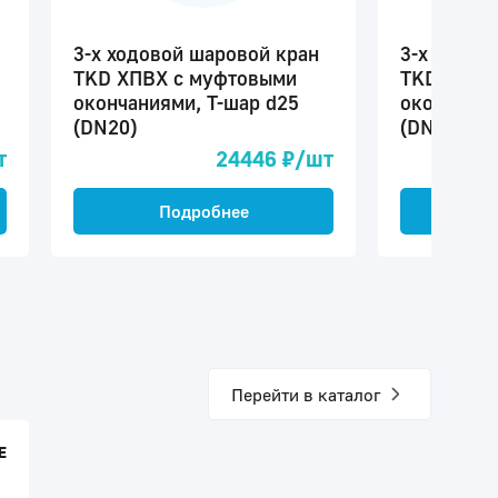
3-х ходовой шаровой кран
3-х ходов
TKD ХПВХ с муфтовыми
TKD ХПВХ
окончаниями, Т-шар d25
окончания
(DN20)
(DN32)
т
24446 ₽/шт
Подробнее
П
Перейти в каталог
E