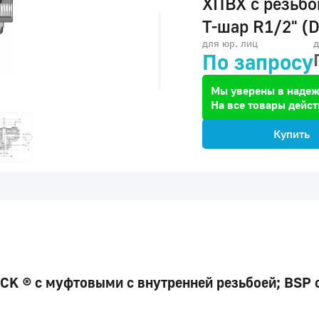
ХПВХ с резьб
Т-шар R1/2" (
для юр. лиц
д
По запросу
Мы уверены в надеж
На все товары дейст
Купить
K ® с муфтовыми с внутренней резьбоей; BSP с