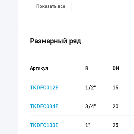
Показать все
Размерный ряд
Артикул
R
DN
TKDFC012E
1/2"
15
TKDFC034E
3/4"
20
TKDFC100E
1"
25