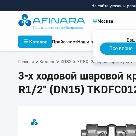
На сайте указаны роз
Москва
Ваш
Каталог
Прайс-лист
Наши проекты
Инфор
Все верно
>
>
>
>
Главная
Каталог
ХПВХ
ХПВХ: Запорная арматура
3-х ходовой шаровой к
R1/2" (DN15) TKDFC01