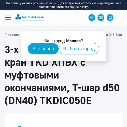
На сайте указаны розничные цены. Для получения оптовых и индивидуальных
скидок пришлите заявку на почту.
>
>
>
>
Главная
Каталог
ХПВХ
ХПВХ: Запорная арматура
Шаровы
Ваш город
Москва
?
3-х ходовой шаровой
Все верно
Выбрать город
кран TKD ХПВХ с
муфтовыми
окончаниями, Т-шар d50
(DN40) TKDIC050E