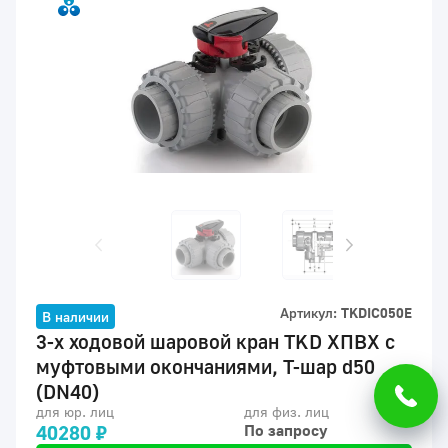
Артикул:
TKDIC050E
В наличии
3-х ходовой шаровой кран TKD ХПВХ с
муфтовыми окончаниями, Т-шар d50
(DN40)
для юр. лиц
для физ. лиц
40280 ₽
По запросу