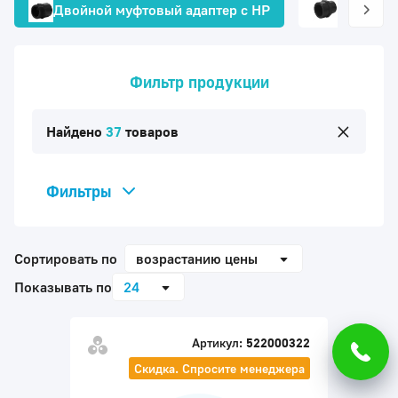
Двойной муфтовый адаптер с НР
Двойной
Фильтр продукции
Найдено
37
товаров
Фильтры
Виды фитингов
Адаптеры
Сортировать по
возрастанию цены
Бурт
Показывать по
24
Втулки
Заглушка
Артикул:
522000322
Скидка. Спросите менеджера
Заглушка с ВР