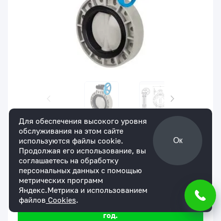
Для обеспечения высокого уровня
обслуживания на этом сайте
Артикул:
IFKOMRM824F
В наличии
используются файлы cookie.
Ок
Затвор дисковый с редуктором PP-H
Продолжая его использование, вы
IPS (Model A) d24" (DN600)
соглашаетесь на обработку
для юр. лиц
для физ. лиц
персональных данных с помощью
953417 ₽
По запросу
метрических программ
Яндекс.Метрика и использованием
Мы уверены в надежности нашей продукции.
файлов
Cookies
.
На все товары действует гарантия сроком 1
год.